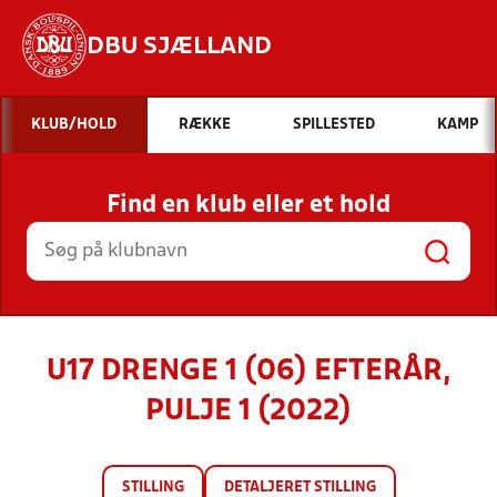
DBU SJÆLLAND
Hvad vil du søge efter?
KLUB/HOLD
RÆKKE
SPILLESTED
KAMP
INDHOLD OG NYHEDER
Find en klub eller et hold
STILLINGER, RESULTATER, KLUBBER OG
HOLD
U17 DRENGE 1 (06) EFTERÅR,
PULJE 1 (2022)
STILLING
DETALJERET STILLING