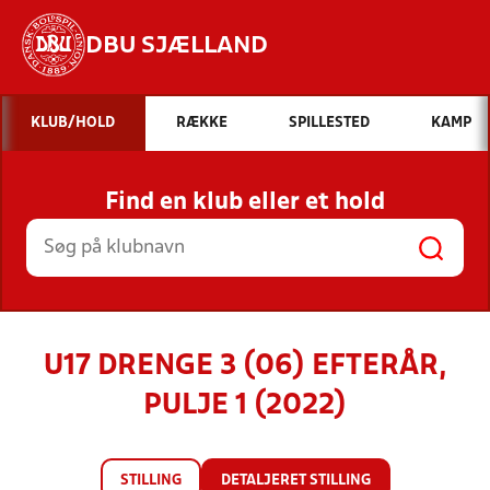
DBU SJÆLLAND
Hvad vil du søge efter?
KLUB/HOLD
RÆKKE
SPILLESTED
KAMP
INDHOLD OG NYHEDER
Find en klub eller et hold
STILLINGER, RESULTATER, KLUBBER OG
HOLD
U17 DRENGE 3 (06) EFTERÅR,
PULJE 1 (2022)
STILLING
DETALJERET STILLING