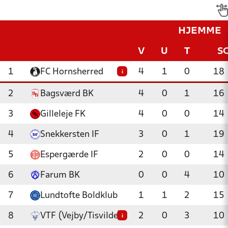
HJEMME
V
U
T
S
1
FC Hornsherred
4
1
0
18
i
2
Bagsværd BK
4
0
1
16
3
Gilleleje FK
4
0
0
14
4
Snekkersten IF
3
0
1
19
5
Espergærde IF
2
0
0
14
6
Farum BK
0
0
4
10
7
Lundtofte Boldklub
1
1
2
15
8
VTF (Vejby/Tisvilde)
2
0
3
10
i