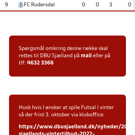
9
FC Rudersdal
0
0
3
0
Spørgsmål omkring denne række skal
rettes til DBU Sjælland på
mail
eller på
tlf:
4632 3366
Husk hvis I ønsker at spile Futsal í vinter
så der frist 3. oktober via kluboffice:
https://www.dbusjaelland.dk/nyheder/2022
sjaellands-vintertilbud-2022-