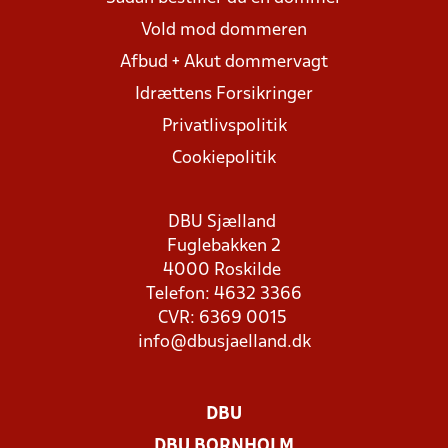
Vold mod dommeren
Afbud + Akut dommervagt
Idrættens Forsikringer
Privatlivspolitik
Cookiepolitik
DBU Sjælland
Fuglebakken 2
4000 Roskilde
Telefon: 4632 3366
CVR: 6369 0015
info@dbusjaelland.dk
DBU
DBU BORNHOLM