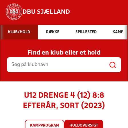
DBU SJÆLLAND
Hvad vil du søge efter?
KLUB/HOLD
RÆKKE
SPILLESTED
KAMP
INDHOLD OG NYHEDER
Find en klub eller et hold
STILLINGER, RESULTATER, KLUBBER OG
HOLD
U12 DRENGE 4 (12) 8:8
EFTERÅR, SORT (2023)
KAMPPROGRAM
HOLDOVERSIGT