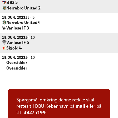
B 93 5
Nørrebro United 2
18. JUN. 2023
13:45
Nørrebro United 4
Vanløse IF 3
18. JUN. 2023
14:10
Vanløse IF 5
Skjold 4
18. JUN. 2023
14:10
Oversidder
Oversidder
Spørgsmål omkring denne række skal
rettes til DBU København på
mail
eller på
tlf:
3927 7144