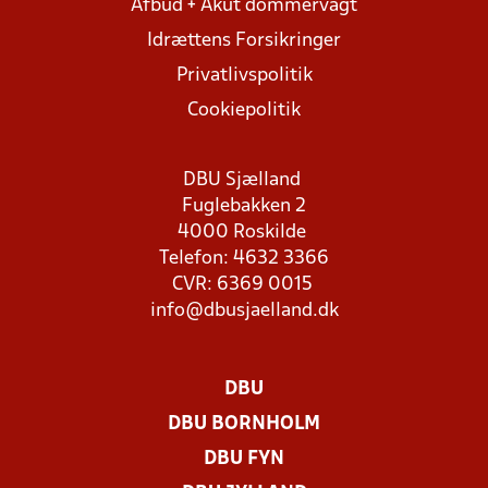
Afbud + Akut dommervagt
Idrættens Forsikringer
Privatlivspolitik
Cookiepolitik
DBU Sjælland
Fuglebakken 2
4000 Roskilde
Telefon: 4632 3366
CVR: 6369 0015
info@dbusjaelland.dk
DBU
DBU BORNHOLM
DBU FYN