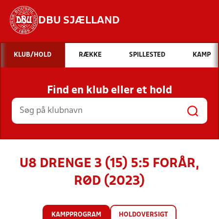
DBU SJÆLLAND
Hvad vil du søge efter?
KLUB/HOLD
RÆKKE
SPILLESTED
KAMP
INDHOLD OG NYHEDER
Find en klub eller et hold
STILLINGER, RESULTATER, KLUBBER OG
HOLD
U8 DRENGE 3 (15) 5:5 FORÅR,
RØD (2023)
KAMPPROGRAM
HOLDOVERSIGT