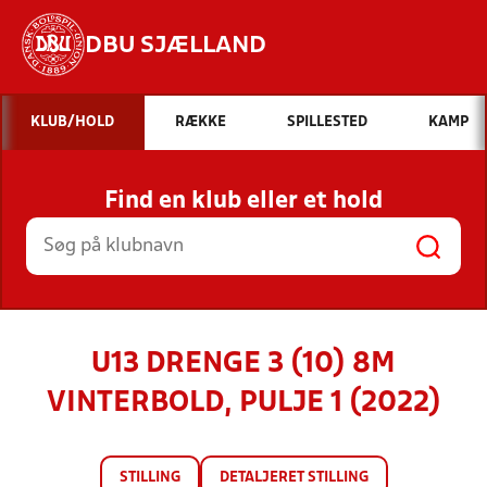
DBU SJÆLLAND
Hvad vil du søge efter?
KLUB/HOLD
RÆKKE
SPILLESTED
KAMP
INDHOLD OG NYHEDER
Find en klub eller et hold
STILLINGER, RESULTATER, KLUBBER OG
HOLD
U13 DRENGE 3 (10) 8M
VINTERBOLD, PULJE 1 (2022)
STILLING
DETALJERET STILLING