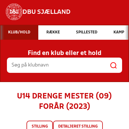
DBU SJÆLLAND
Hvad vil du søge efter?
KLUB/HOLD
RÆKKE
SPILLESTED
KAMP
INDHOLD OG NYHEDER
Find en klub eller et hold
STILLINGER, RESULTATER, KLUBBER OG
HOLD
U14 DRENGE MESTER (09)
FORÅR (2023)
STILLING
DETALJERET STILLING