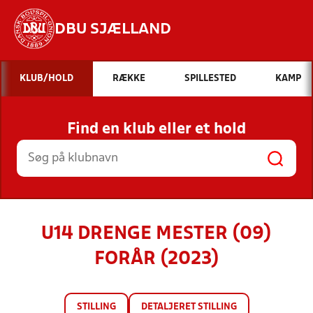
DBU SJÆLLAND
Hvad vil du søge efter?
KLUB/HOLD
RÆKKE
SPILLESTED
KAMP
INDHOLD OG NYHEDER
Find en klub eller et hold
STILLINGER, RESULTATER, KLUBBER OG
HOLD
U14 DRENGE MESTER (09)
FORÅR (2023)
STILLING
DETALJERET STILLING