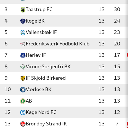
3
Taastrup FC
13
30
4
Køge BK
13
24
5
Vallensbæk IF
13
23
6
Frederiksværk Fodbold Klub
13
20
7
Herlev IF
13
17
8
Virum-Sorgenfri BK
13
15
9
IF Skjold Birkerød
13
13
10
Værløse BK
13
13
11
AB
13
13
12
Køge Nord FC
13
12
13
Brøndby Strand IK
13
7