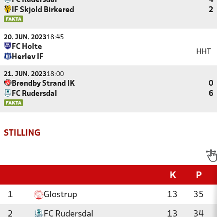
FC Rudersdal
4
IF Skjold Birkerød
2
20. JUN. 2023
18:45
FC Holte
HHT
Herlev IF
21. JUN. 2023
18:00
Brøndby Strand IK
0
FC Rudersdal
6
STILLING
K
P
1
Glostrup
13
35
2
FC Rudersdal
13
34