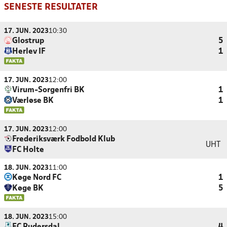
SENESTE RESULTATER
17. JUN. 2023
10:30
Glostrup
5
Herlev IF
1
17. JUN. 2023
12:00
Virum-Sorgenfri BK
1
Værløse BK
1
17. JUN. 2023
12:00
Frederiksværk Fodbold Klub
UHT
FC Holte
18. JUN. 2023
11:00
Køge Nord FC
1
Køge BK
5
18. JUN. 2023
15:00