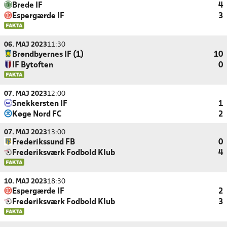
Brede IF
4
Espergærde IF
3
06. MAJ 2023
11:30
Brøndbyernes IF (1)
10
IF Bytoften
0
07. MAJ 2023
12:00
Snekkersten IF
1
Køge Nord FC
2
07. MAJ 2023
13:00
Frederikssund FB
0
Frederiksværk Fodbold Klub
4
10. MAJ 2023
18:30
Espergærde IF
2
Frederiksværk Fodbold Klub
3