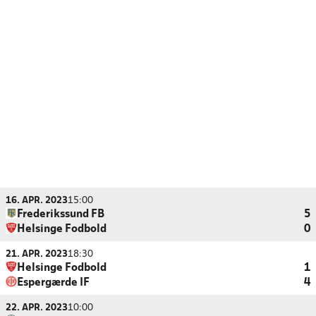
16. APR. 2023
15:00
Frederikssund FB
5
Helsinge Fodbold
0
21. APR. 2023
18:30
Helsinge Fodbold
1
Espergærde IF
4
22. APR. 2023
10:00