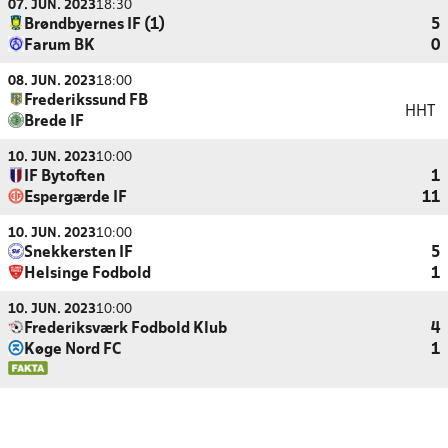
07. JUN. 2023
18:30
Brøndbyernes IF (1)
5
Farum BK
0
08. JUN. 2023
18:00
Frederikssund FB
HHT
Brede IF
10. JUN. 2023
10:00
IF Bytoften
1
Espergærde IF
11
10. JUN. 2023
10:00
Snekkersten IF
5
Helsinge Fodbold
1
10. JUN. 2023
10:00
Frederiksværk Fodbold Klub
4
Køge Nord FC
1