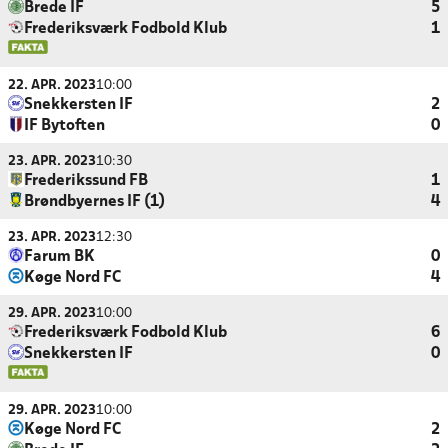
Brede IF
5
Frederiksværk Fodbold Klub
1
22. APR. 2023
10:00
Snekkersten IF
2
IF Bytoften
0
23. APR. 2023
10:30
Frederikssund FB
1
Brøndbyernes IF (1)
4
23. APR. 2023
12:30
Farum BK
0
Køge Nord FC
4
29. APR. 2023
10:00
Frederiksværk Fodbold Klub
6
Snekkersten IF
0
29. APR. 2023
10:00
Køge Nord FC
2