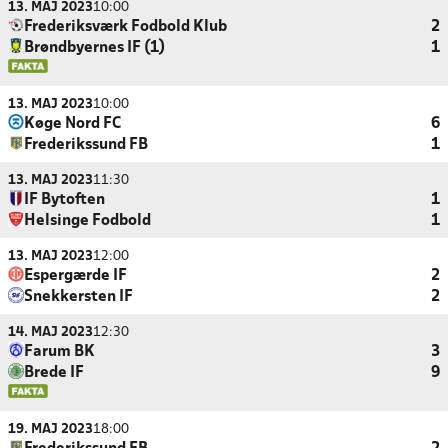
13. MAJ 2023
10:00
Frederiksværk Fodbold Klub
2
Brøndbyernes IF (1)
1
13. MAJ 2023
10:00
Køge Nord FC
6
Frederikssund FB
1
13. MAJ 2023
11:30
IF Bytoften
1
Helsinge Fodbold
1
13. MAJ 2023
12:00
Espergærde IF
2
Snekkersten IF
2
14. MAJ 2023
12:30
Farum BK
3
Brede IF
9
19. MAJ 2023
18:00