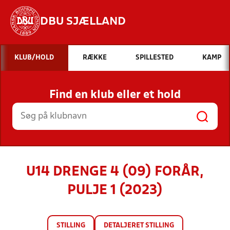
DBU SJÆLLAND
Hvad vil du søge efter?
KLUB/HOLD
RÆKKE
SPILLESTED
KAMP
INDHOLD OG NYHEDER
Find en klub eller et hold
STILLINGER, RESULTATER, KLUBBER OG
HOLD
U14 DRENGE 4 (09) FORÅR,
PULJE 1 (2023)
STILLING
DETALJERET STILLING