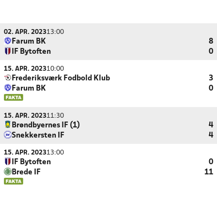
02. APR. 2023
13:00
Farum BK
8
IF Bytoften
0
15. APR. 2023
10:00
Frederiksværk Fodbold Klub
3
Farum BK
0
15. APR. 2023
11:30
Brøndbyernes IF (1)
4
Snekkersten IF
4
15. APR. 2023
13:00
IF Bytoften
0
Brede IF
11