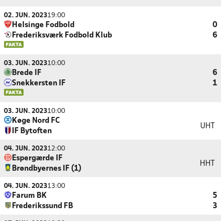
02. JUN. 2023
19:00
Helsinge Fodbold
0
Frederiksværk Fodbold Klub
6
03. JUN. 2023
10:00
Brede IF
6
Snekkersten IF
1
03. JUN. 2023
10:00
Køge Nord FC
UHT
IF Bytoften
04. JUN. 2023
12:00
Espergærde IF
HHT
Brøndbyernes IF (1)
04. JUN. 2023
13:00
Farum BK
5
Frederikssund FB
3