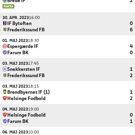
Brede IF
2
30. APR. 2023
16:00
IF Bytoften
0
Frederikssund FB
6
01. MAJ 2023
18:30
Espergærde IF
4
Farum BK
0
03. MAJ 2023
17:45
Snekkersten IF
1
Frederikssund FB
2
03. MAJ 2023
18:15
Brøndbyernes IF (1)
1
Helsinge Fodbold
2
04. MAJ 2023
19:00
Helsinge Fodbold
0
Farum BK
1
06. MAJ 2023
10:00