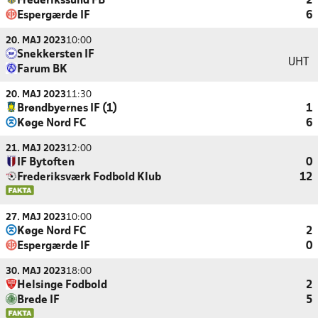
Frederikssund FB
2
Espergærde IF
6
20. MAJ 2023
10:00
Snekkersten IF
UHT
Farum BK
20. MAJ 2023
11:30
Brøndbyernes IF (1)
1
Køge Nord FC
6
21. MAJ 2023
12:00
IF Bytoften
0
Frederiksværk Fodbold Klub
12
27. MAJ 2023
10:00
Køge Nord FC
2
Espergærde IF
0
30. MAJ 2023
18:00
Helsinge Fodbold
2
Brede IF
5