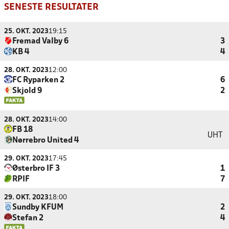
SENESTE RESULTATER
25. OKT. 2023
19:15
Fremad Valby 6
3
KB 4
4
28. OKT. 2023
12:00
FC Ryparken 2
6
Skjold 9
2
28. OKT. 2023
14:00
FB 18
UHT
Nørrebro United 4
29. OKT. 2023
17:45
Østerbro IF 3
1
RPIF
7
29. OKT. 2023
18:00
Sundby KFUM
2
Stefan 2
4