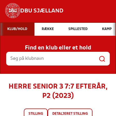
DBU SJÆLLAND
Hvad vil du søge efter?
KLUB/HOLD
RÆKKE
SPILLESTED
KAMP
INDHOLD OG NYHEDER
Find en klub eller et hold
STILLINGER, RESULTATER, KLUBBER OG
HOLD
HERRE SENIOR 3 7:7 EFTERÅR,
P2 (2023)
STILLING
DETALJERET STILLING