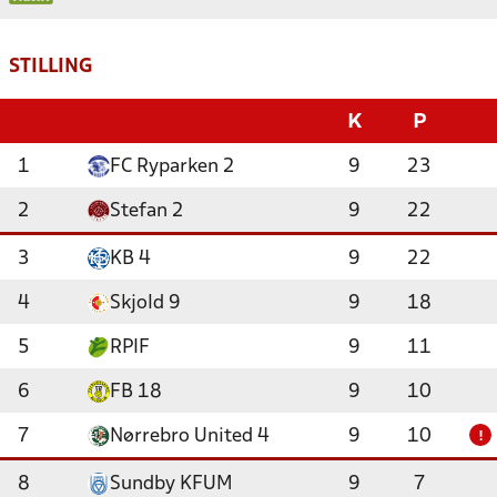
STILLING
K
P
1
FC Ryparken 2
9
23
2
Stefan 2
9
22
3
KB 4
9
22
4
Skjold 9
9
18
5
RPIF
9
11
6
FB 18
9
10
7
Nørrebro United 4
9
10
!
8
Sundby KFUM
9
7