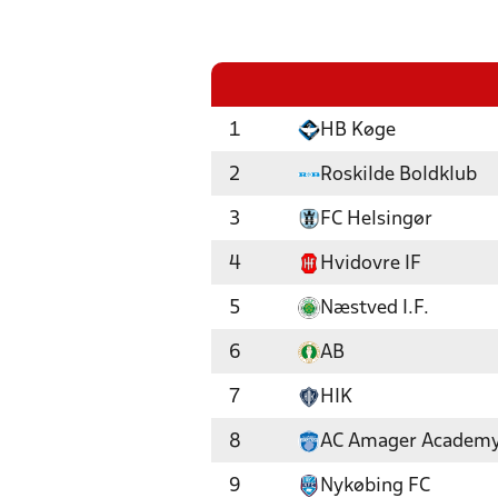
1
HB Køge
2
Roskilde Boldklub
3
FC Helsingør
4
Hvidovre IF
5
Næstved I.F.
6
AB
7
HIK
8
AC Amager Academ
9
Nykøbing FC