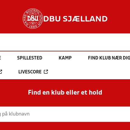
DBU SJÆLLAND
E
SPILLESTED
KAMP
FIND KLUB NÆR DI
LIVESCORE
Find en klub eller et hold