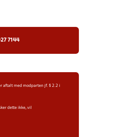
27 7144
r aftalt med modparten jf. § 2.2 i
ker dette ikke, vil