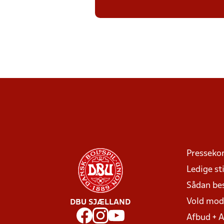
Presseko
Ledige sti
Sådan be
Vold mo
DBU SJÆLLAND
Afbud + 