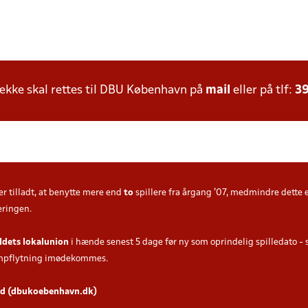
kke skal rettes til DBU København på
mail
eller på tlf:
39
er tilladt, at benytte mere end
to
spillere fra årgang '07, medmindre dette e
eringen.
dets lokalunion
i hænde
senest 5 dage
før ny som oprindelig spilledato - s
ampflytning imødekommes.
old (dbukoebenhavn.dk)