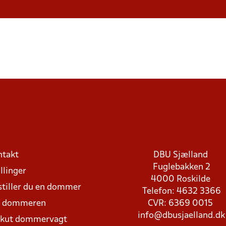
ntakt
DBU Sjælland
Fuglebakken 2
llinger
4000 Roskilde
stiller du en dommer
Telefon: 4632 3366
d dommeren
CVR: 6369 0015
info@dbusjaelland.dk
Akut dommervagt