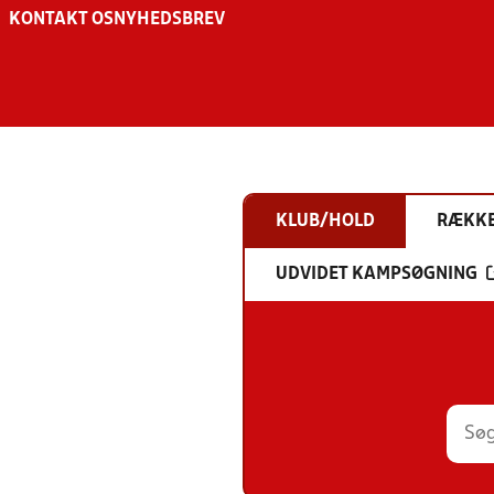
KONTAKT OS
NYHEDSBREV
KLUB/HOLD
RÆKK
UDVIDET KAMPSØGNING