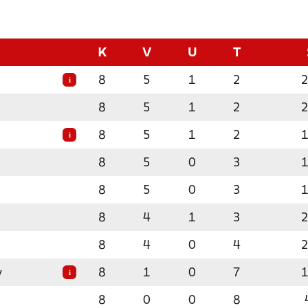
K
V
U
T
8
5
1
2
i
8
5
1
2
8
5
1
2
i
8
5
0
3
8
5
0
3
8
4
1
3
8
4
0
4
y
8
1
0
7
i
8
0
0
8