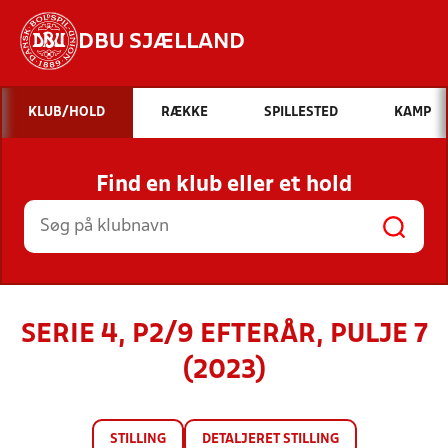
DBU SJÆLLAND
Hvad vil du søge efter?
KLUB/HOLD
RÆKKE
SPILLESTED
KAMP
INDHOLD OG NYHEDER
Find en klub eller et hold
STILLINGER, RESULTATER, KLUBBER OG
HOLD
SERIE 4, P2/9 EFTERÅR, PULJE 7
(2023)
STILLING
DETALJERET STILLING