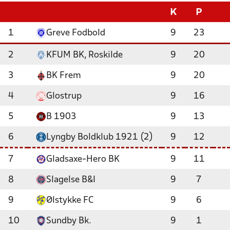
K
P
1
Greve Fodbold
9
23
2
KFUM BK, Roskilde
9
20
3
BK Frem
9
20
4
Glostrup
9
16
5
B 1903
9
13
6
Lyngby Boldklub 1921 (2)
9
12
7
Gladsaxe-Hero BK
9
11
8
Slagelse B&I
9
7
9
Ølstykke FC
9
6
10
Sundby Bk.
9
1