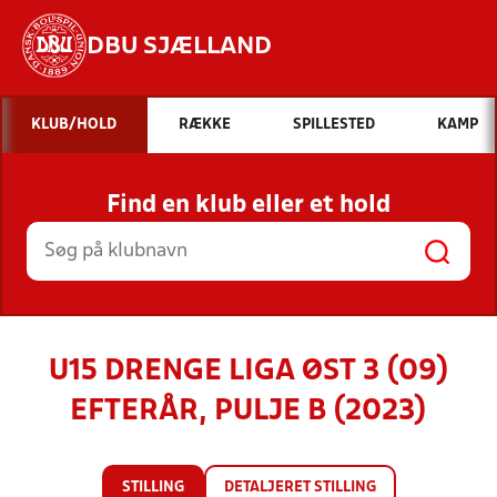
DBU SJÆLLAND
Hvad vil du søge efter?
KLUB/HOLD
RÆKKE
SPILLESTED
KAMP
INDHOLD OG NYHEDER
Find en klub eller et hold
STILLINGER, RESULTATER, KLUBBER OG
HOLD
U15 DRENGE LIGA ØST 3 (09)
EFTERÅR, PULJE B (2023)
STILLING
DETALJERET STILLING