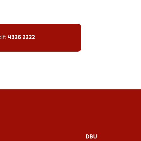
tlf:
4326 2222
DBU