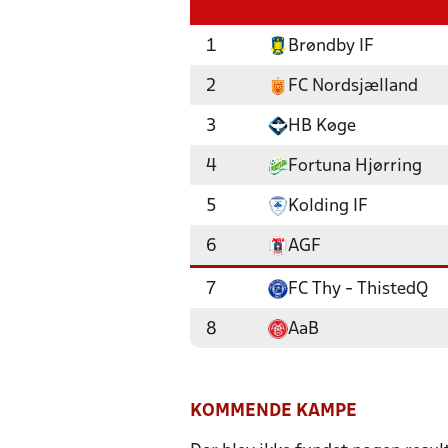
1
Brøndby IF
2
FC Nordsjælland
3
HB Køge
4
Fortuna Hjørring
5
Kolding IF
6
AGF
7
FC Thy - ThistedQ
8
AaB
KOMMENDE KAMPE