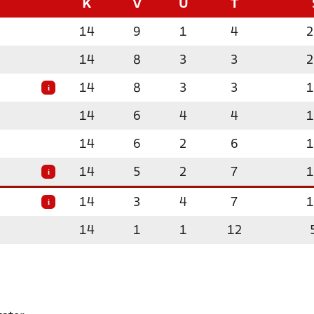
K
V
U
T
14
9
1
4
2
14
8
3
3
2
14
8
3
3
1
i
14
6
4
4
1
14
6
2
6
1
14
5
2
7
1
i
14
3
4
7
1
i
14
1
1
12