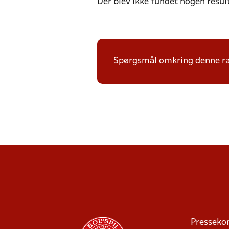
Der blev ikke fundet nogen resul
Spørgsmål omkring denne ræk
Presseko