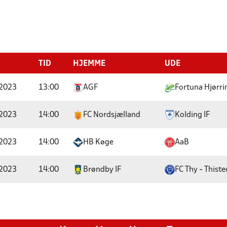
TID
HJEMME
UDE
 2023
13:00
AGF
Fortuna Hjørri
 2023
14:00
FC Nordsjælland
Kolding IF
 2023
14:00
HB Køge
AaB
 2023
14:00
Brøndby IF
FC Thy - Thist