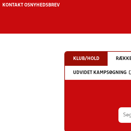
KONTAKT OS
NYHEDSBREV
KLUB/HOLD
RÆKK
UDVIDET KAMPSØGNING