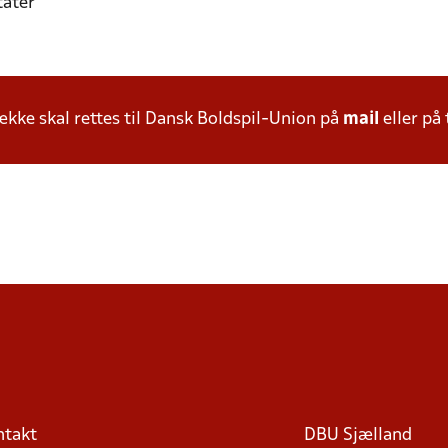
tater
ke skal rettes til Dansk Boldspil-Union på
mail
eller på 
ntakt
DBU Sjælland