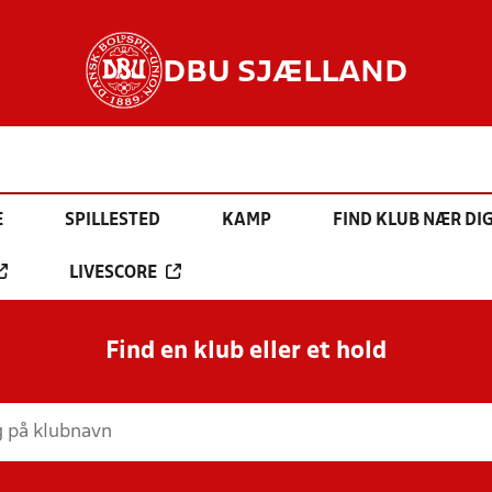
DBU SJÆLLAND
E
SPILLESTED
KAMP
FIND KLUB NÆR DI
LIVESCORE
Find en klub eller et hold