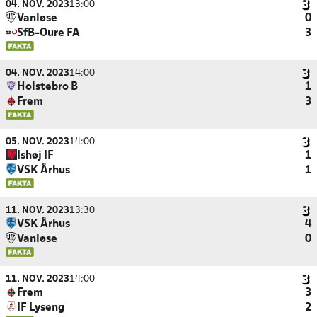
04. NOV. 2023
13:00
Vanløse
0
SfB-Oure FA
3
04. NOV. 2023
14:00
Holstebro B
1
Frem
3
05. NOV. 2023
14:00
Ishøj IF
1
VSK Århus
1
11. NOV. 2023
13:30
VSK Århus
4
Vanløse
0
11. NOV. 2023
14:00
Frem
3
IF Lyseng
2