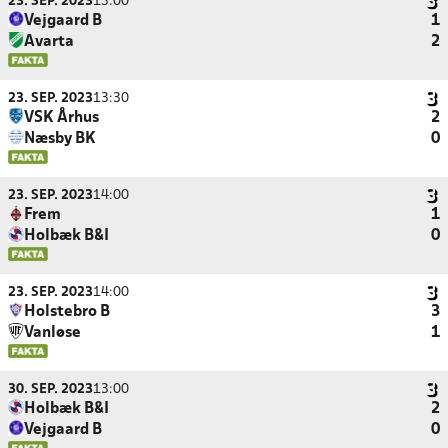
23. SEP. 2023
13:00
Vejgaard B
1
Avarta
2
23. SEP. 2023
13:30
VSK Århus
2
Næsby BK
0
23. SEP. 2023
14:00
Frem
1
Holbæk B&I
0
23. SEP. 2023
14:00
Holstebro B
3
Vanløse
1
30. SEP. 2023
13:00
Holbæk B&I
2
Vejgaard B
0