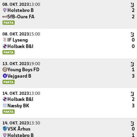
08. OKT. 2023
13:00
Holstebro B
2
SfB-Oure FA
2
08. OKT. 2023
15:00
IF Lyseng
0
Holbæk B&I
0
13. OKT. 2023
19:00
Young Boys FD
1
Vejgaard B
3
14. OKT. 2023
13:00
Holbæk B&I
2
Næsby BK
3
14. OKT. 2023
13:30
VSK Århus
0
Holstebro B
1