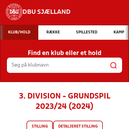
DBU SJÆLLAND
Hvad vil du søge efter?
KLUB/HOLD
RÆKKE
SPILLESTED
KAMP
INDHOLD OG NYHEDER
Find en klub eller et hold
STILLINGER, RESULTATER, KLUBBER OG
HOLD
3. DIVISION - GRUNDSPIL
2023/24 (2024)
STILLING
DETALJERET STILLING