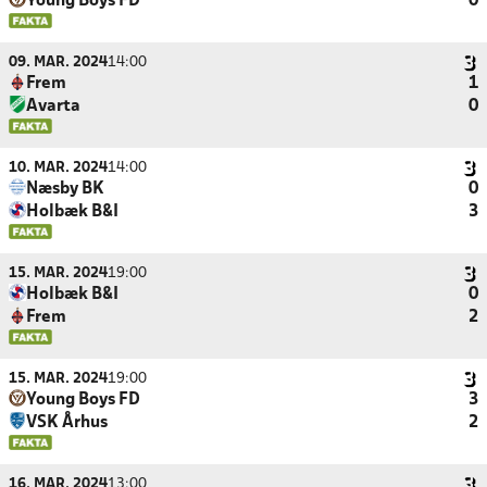
Young Boys FD
0
09. MAR. 2024
14:00
Frem
1
Avarta
0
10. MAR. 2024
14:00
Næsby BK
0
Holbæk B&I
3
15. MAR. 2024
19:00
Holbæk B&I
0
Frem
2
15. MAR. 2024
19:00
Young Boys FD
3
VSK Århus
2
16. MAR. 2024
13:00