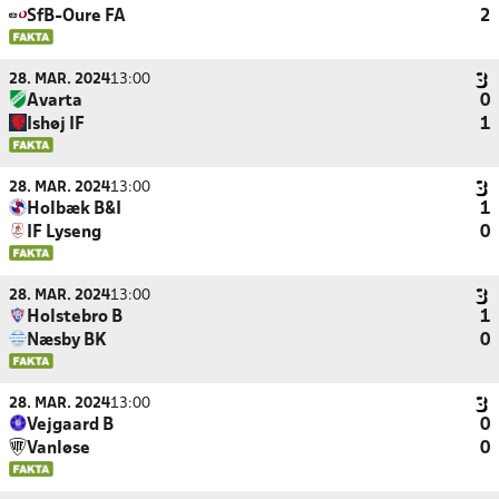
SfB-Oure FA
2
28. MAR. 2024
13:00
Avarta
0
Ishøj IF
1
28. MAR. 2024
13:00
Holbæk B&I
1
IF Lyseng
0
28. MAR. 2024
13:00
Holstebro B
1
Næsby BK
0
28. MAR. 2024
13:00
Vejgaard B
0
Vanløse
0