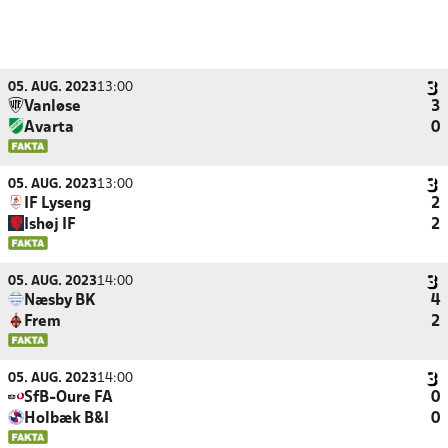
05. AUG. 2023
13:00
Vanløse
3
Avarta
0
05. AUG. 2023
13:00
IF Lyseng
2
Ishøj IF
2
05. AUG. 2023
14:00
Næsby BK
4
Frem
2
05. AUG. 2023
14:00
SfB-Oure FA
0
Holbæk B&I
0