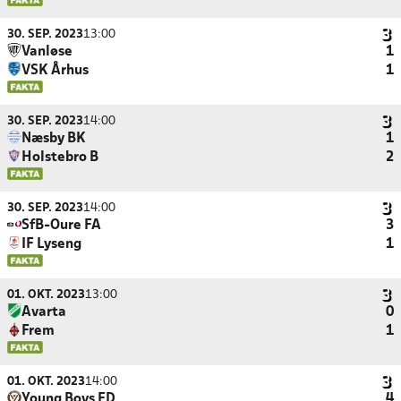
30. SEP. 2023
13:00
Vanløse
1
VSK Århus
1
30. SEP. 2023
14:00
Næsby BK
1
Holstebro B
2
30. SEP. 2023
14:00
SfB-Oure FA
3
IF Lyseng
1
01. OKT. 2023
13:00
Avarta
0
Frem
1
01. OKT. 2023
14:00
Young Boys FD
4