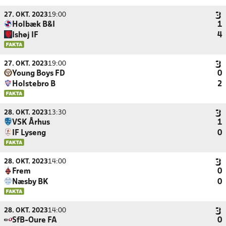
27. OKT. 2023
19:00
Holbæk B&I
1
Ishøj IF
4
27. OKT. 2023
19:00
Young Boys FD
0
Holstebro B
2
28. OKT. 2023
13:30
VSK Århus
1
IF Lyseng
0
28. OKT. 2023
14:00
Frem
0
Næsby BK
0
28. OKT. 2023
14:00
SfB-Oure FA
0