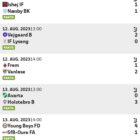
Ishøj IF
1
Næsby BK
1
12. AUG. 2023
13:00
Vejgaard B
2
IF Lyseng
0
12. AUG. 2023
14:00
Frem
1
Vanløse
2
13. AUG. 2023
13:00
Avarta
0
Holstebro B
3
13. AUG. 2023
14:00
Young Boys FD
4
SfB-Oure FA
1