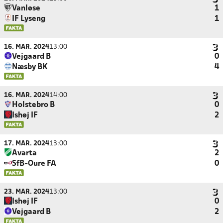
Vanløse
1
IF Lyseng
1
16. MAR. 2024
13:00
Vejgaard B
0
Næsby BK
4
16. MAR. 2024
14:00
Holstebro B
0
Ishøj IF
2
17. MAR. 2024
13:00
Avarta
2
SfB-Oure FA
0
23. MAR. 2024
13:00
Ishøj IF
0
Vejgaard B
2