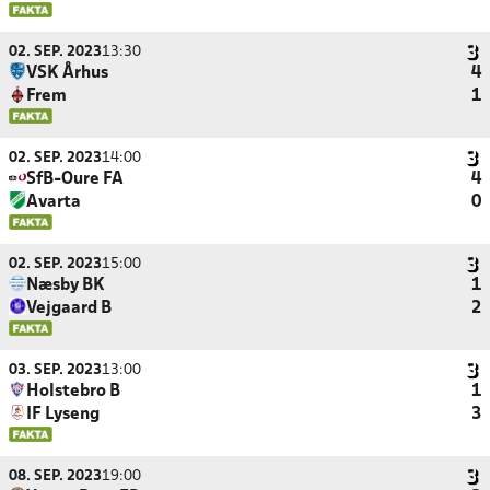
02. SEP. 2023
13:30
VSK Århus
4
Frem
1
02. SEP. 2023
14:00
SfB-Oure FA
4
Avarta
0
02. SEP. 2023
15:00
Næsby BK
1
Vejgaard B
2
03. SEP. 2023
13:00
Holstebro B
1
IF Lyseng
3
08. SEP. 2023
19:00