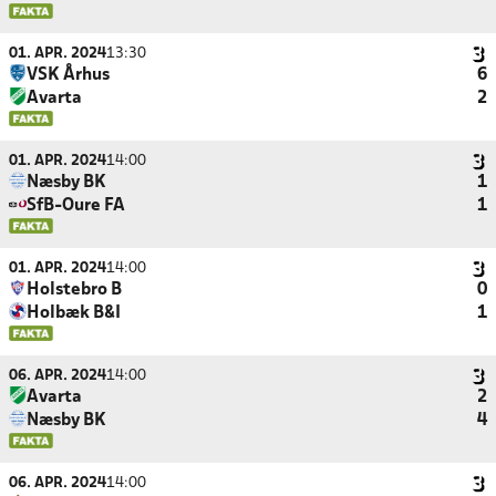
01. APR. 2024
13:30
VSK Århus
6
Avarta
2
01. APR. 2024
14:00
Næsby BK
1
SfB-Oure FA
1
01. APR. 2024
14:00
Holstebro B
0
Holbæk B&I
1
06. APR. 2024
14:00
Avarta
2
Næsby BK
4
06. APR. 2024
14:00