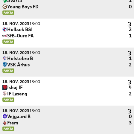
Avarta
1
Young Boys FD
0
18. NOV. 2023
13:00
Holbæk B&I
2
SfB-Oure FA
1
18. NOV. 2023
13:00
Holstebro B
1
VSK Århus
2
18. NOV. 2023
13:00
Ishøj IF
4
IF Lyseng
2
18. NOV. 2023
13:00
Vejgaard B
0
Frem
3