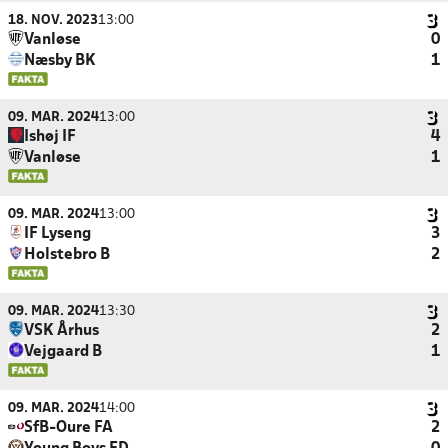
18. NOV. 2023
13:00
Vanløse
0
Næsby BK
1
09. MAR. 2024
13:00
Ishøj IF
4
Vanløse
1
09. MAR. 2024
13:00
IF Lyseng
3
Holstebro B
2
09. MAR. 2024
13:30
VSK Århus
2
Vejgaard B
1
09. MAR. 2024
14:00
SfB-Oure FA
2