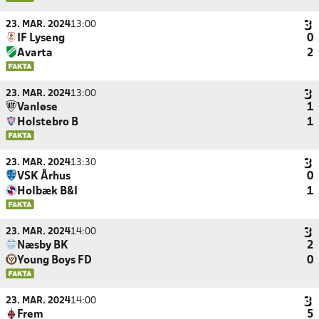
23. MAR. 2024
13:00
IF Lyseng
0
Avarta
2
23. MAR. 2024
13:00
Vanløse
1
Holstebro B
1
23. MAR. 2024
13:30
VSK Århus
0
Holbæk B&I
1
23. MAR. 2024
14:00
Næsby BK
2
Young Boys FD
0
23. MAR. 2024
14:00
Frem
5