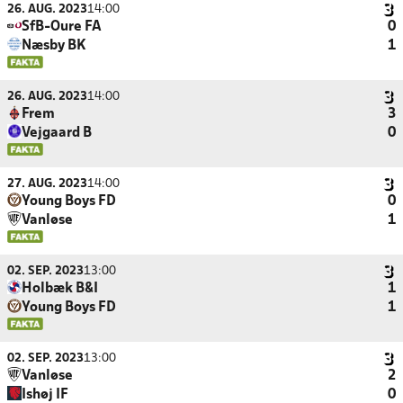
26. AUG. 2023
14:00
SfB-Oure FA
0
Næsby BK
1
26. AUG. 2023
14:00
Frem
3
Vejgaard B
0
27. AUG. 2023
14:00
Young Boys FD
0
Vanløse
1
02. SEP. 2023
13:00
Holbæk B&I
1
Young Boys FD
1
02. SEP. 2023
13:00
Vanløse
2
Ishøj IF
0