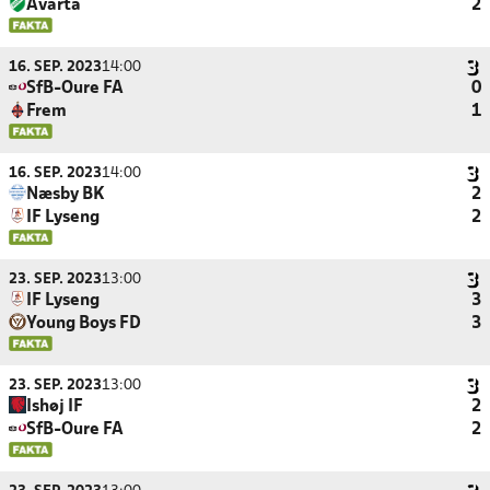
Avarta
2
16. SEP. 2023
14:00
SfB-Oure FA
0
Frem
1
16. SEP. 2023
14:00
Næsby BK
2
IF Lyseng
2
23. SEP. 2023
13:00
IF Lyseng
3
Young Boys FD
3
23. SEP. 2023
13:00
Ishøj IF
2
SfB-Oure FA
2