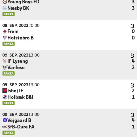
Young Boys FD
3
Næsby BK
3
08. SEP. 2023
20:00
Frem
0
Holstebro B
0
09. SEP. 2023
13:00
IF Lyseng
4
Vanløse
2
09. SEP. 2023
13:00
Ishøj IF
2
Holbæk B&I
1
09. SEP. 2023
13:00
Vejgaard B
4
SfB-Oure FA
1