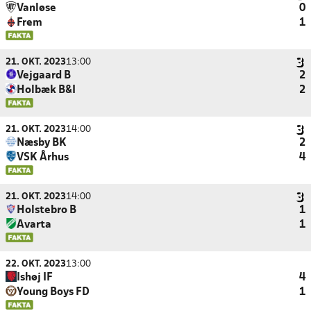
Vanløse
0
Frem
1
21. OKT. 2023
13:00
Vejgaard B
2
Holbæk B&I
2
21. OKT. 2023
14:00
Næsby BK
2
VSK Århus
4
21. OKT. 2023
14:00
Holstebro B
1
Avarta
1
22. OKT. 2023
13:00
Ishøj IF
4
Young Boys FD
1