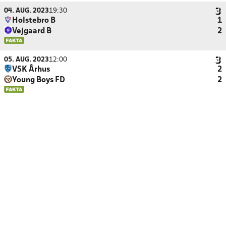
04. AUG. 2023
19:30
Holstebro B
1
Vejgaard B
2
05. AUG. 2023
12:00
VSK Århus
2
Young Boys FD
2