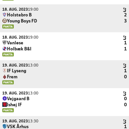
18. AUG. 2023
19:00
Holstebro B
2
Young Boys FD
3
18. AUG. 2023
19:00
Vanløse
1
Holbæk B&I
1
19. AUG. 2023
13:00
IF Lyseng
1
Frem
0
19. AUG. 2023
13:00
Vejgaard B
0
Ishøj IF
0
19. AUG. 2023
13:30
VSK Århus
1