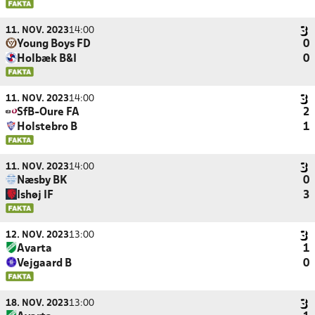
11. NOV. 2023
14:00
Young Boys FD
0
Holbæk B&I
0
11. NOV. 2023
14:00
SfB-Oure FA
2
Holstebro B
1
11. NOV. 2023
14:00
Næsby BK
0
Ishøj IF
3
12. NOV. 2023
13:00
Avarta
1
Vejgaard B
0
18. NOV. 2023
13:00