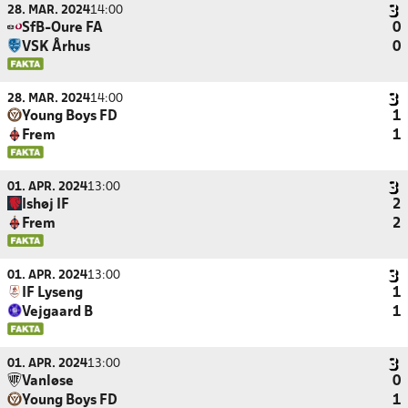
28. MAR. 2024
14:00
SfB-Oure FA
0
VSK Århus
0
28. MAR. 2024
14:00
Young Boys FD
1
Frem
1
01. APR. 2024
13:00
Ishøj IF
2
Frem
2
01. APR. 2024
13:00
IF Lyseng
1
Vejgaard B
1
01. APR. 2024
13:00
Vanløse
0
Young Boys FD
1