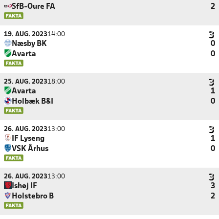
SfB-Oure FA
2
19. AUG. 2023
14:00
Næsby BK
0
Avarta
0
25. AUG. 2023
18:00
Avarta
1
Holbæk B&I
0
26. AUG. 2023
13:00
IF Lyseng
1
VSK Århus
0
26. AUG. 2023
13:00
Ishøj IF
3
Holstebro B
2