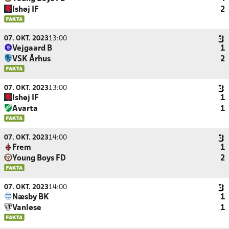
Ishøj IF
2
07. OKT. 2023
13:00
Vejgaard B
1
VSK Århus
2
07. OKT. 2023
13:00
Ishøj IF
1
Avarta
1
07. OKT. 2023
14:00
Frem
1
Young Boys FD
2
07. OKT. 2023
14:00
Næsby BK
1
Vanløse
1