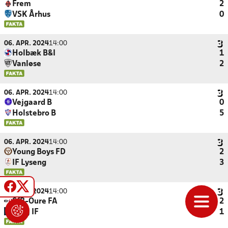
Frem
2
VSK Århus
0
06. APR. 2024
14:00
Holbæk B&I
1
Vanløse
2
06. APR. 2024
14:00
Vejgaard B
0
Holstebro B
5
06. APR. 2024
14:00
Young Boys FD
2
IF Lyseng
3
06. APR. 2024
14:00
SfB-Oure FA
2
Ishøj IF
1