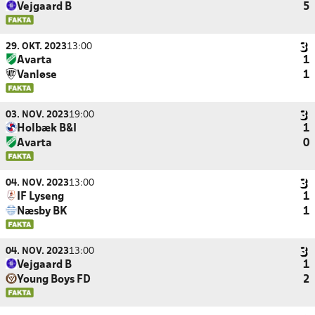
Vejgaard B
5
29. OKT. 2023
13:00
Avarta
1
Vanløse
1
03. NOV. 2023
19:00
Holbæk B&I
1
Avarta
0
04. NOV. 2023
13:00
IF Lyseng
1
Næsby BK
1
04. NOV. 2023
13:00
Vejgaard B
1
Young Boys FD
2