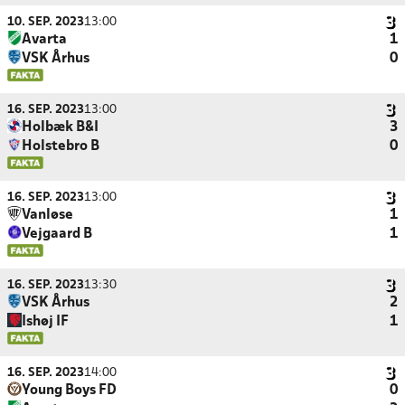
10. SEP. 2023
13:00
Avarta
1
VSK Århus
0
16. SEP. 2023
13:00
Holbæk B&I
3
Holstebro B
0
16. SEP. 2023
13:00
Vanløse
1
Vejgaard B
1
16. SEP. 2023
13:30
VSK Århus
2
Ishøj IF
1
16. SEP. 2023
14:00
Young Boys FD
0