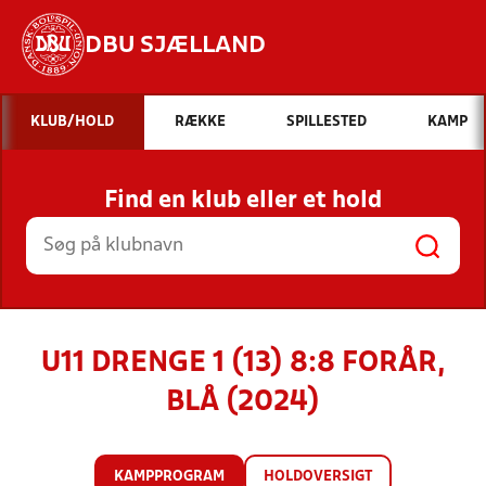
DBU SJÆLLAND
Hvad vil du søge efter?
KLUB/HOLD
RÆKKE
SPILLESTED
KAMP
INDHOLD OG NYHEDER
Find en klub eller et hold
STILLINGER, RESULTATER, KLUBBER OG
HOLD
U11 DRENGE 1 (13) 8:8 FORÅR,
BLÅ (2024)
KAMPPROGRAM
HOLDOVERSIGT