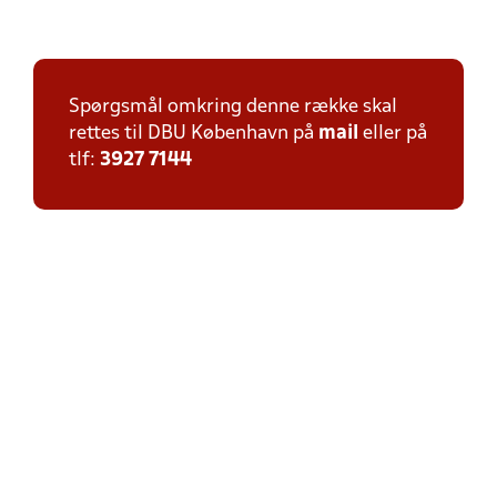
Spørgsmål omkring denne række skal
rettes til DBU København på
mail
eller på
tlf:
3927 7144