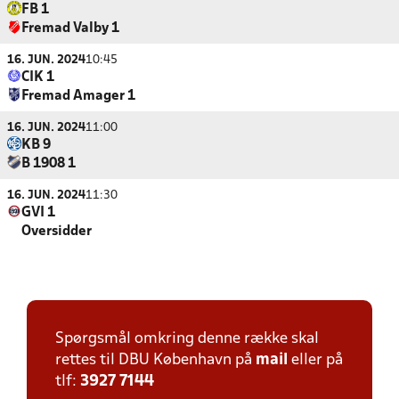
FB 1
Fremad Valby 1
16. JUN. 2024
10:45
CIK 1
Fremad Amager 1
16. JUN. 2024
11:00
KB 9
B 1908 1
16. JUN. 2024
11:30
GVI 1
Oversidder
Spørgsmål omkring denne række skal
rettes til DBU København på
mail
eller på
tlf:
3927 7144