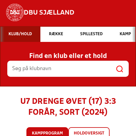
DBU SJÆLLAND
Hvad vil du søge efter?
KLUB/HOLD
RÆKKE
SPILLESTED
KAMP
INDHOLD OG NYHEDER
Find en klub eller et hold
STILLINGER, RESULTATER, KLUBBER OG
HOLD
U7 DRENGE ØVET (17) 3:3
FORÅR, SORT (2024)
KAMPPROGRAM
HOLDOVERSIGT