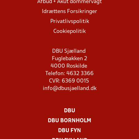
Afbud + Akut dommervagt
Idrættens Forsikringer
Privatlivspolitik
Cookiepolitik
DBU Sjælland
Fuglebakken 2
4000 Roskilde
Telefon: 4632 3366
CVR: 6369 0015
info@dbusjaelland.dk
DBU
DBU BORNHOLM
DBU FYN