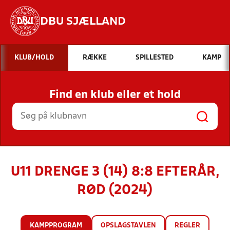
DBU SJÆLLAND
Hvad vil du søge efter?
KLUB/HOLD
RÆKKE
SPILLESTED
KAMP
INDHOLD OG NYHEDER
Find en klub eller et hold
STILLINGER, RESULTATER, KLUBBER OG
HOLD
U11 DRENGE 3 (14) 8:8 EFTERÅR,
RØD (2024)
KAMPPROGRAM
OPSLAGSTAVLEN
REGLER