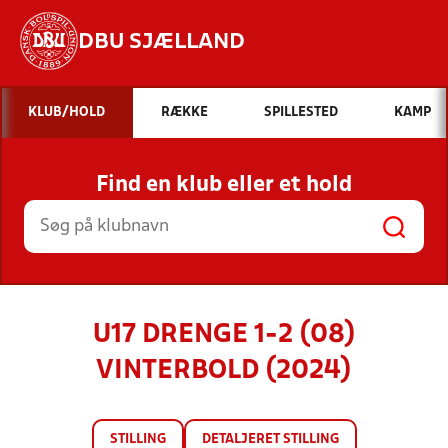
DBU SJÆLLAND
Hvad vil du søge efter?
KLUB/HOLD
RÆKKE
SPILLESTED
KAMP
INDHOLD OG NYHEDER
Find en klub eller et hold
STILLINGER, RESULTATER, KLUBBER OG
HOLD
U17 DRENGE 1-2 (08)
VINTERBOLD (2024)
STILLING
DETALJERET STILLING