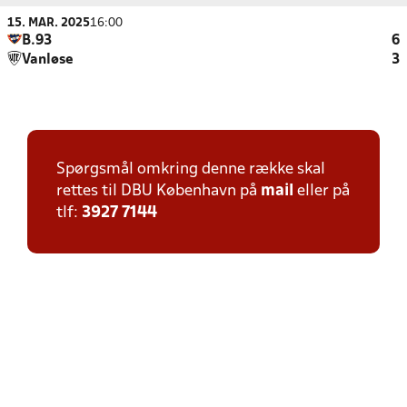
15. MAR. 2025
16:00
B.93
6
Vanløse
3
Spørgsmål omkring denne række skal
rettes til DBU København på
mail
eller på
tlf:
3927 7144