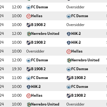
24
12:00
FC Damsø
Oversidder
24
10:00
Hellas
FC Damsø
24
10:00
B 1908 2
Oversidder
24
12:00
Nørrebro United
HIK 2
24
10:00
B 1908 2
HIK 2
24
10:00
Oversidder
Hellas
24
12:00
FC Damsø
Nørrebro United
24
19:30
B 1908 2
FC Damsø
24
11:00
FC Damsø
B 1908 2
24
10:00
HIK 2
FC Damsø
24
10:00
Hellas
B 1908 2
24
10:00
Nørrebro United
Oversidder