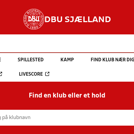
DBU SJÆLLAND
E
SPILLESTED
KAMP
FIND KLUB NÆR DI
LIVESCORE
Find en klub eller et hold