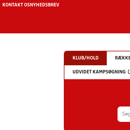
KONTAKT OS
NYHEDSBREV
KLUB/HOLD
RÆKK
UDVIDET KAMPSØGNING