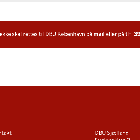
kke skal rettes til DBU København på
mail
eller på tlf:
39
ntakt
DBU Sjælland