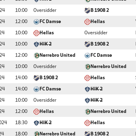
24
10:00
Oversidder
B 1908 2
24
12:00
FC Damsø
Hellas
24
10:00
Hellas
Oversidder
24
10:00
HIK 2
B 1908 2
24
12:00
Nørrebro United
FC Damsø
24
10:00
Oversidder
Nørrebro United
24
14:00
B 1908 2
Hellas
24
14:00
FC Damsø
HIK 2
24
10:00
Oversidder
HIK 2
24
12:00
Hellas
Nørrebro United
024
18:30
HIK 2
Hellas
24
18:00
Nørrebro United
B 1908 2