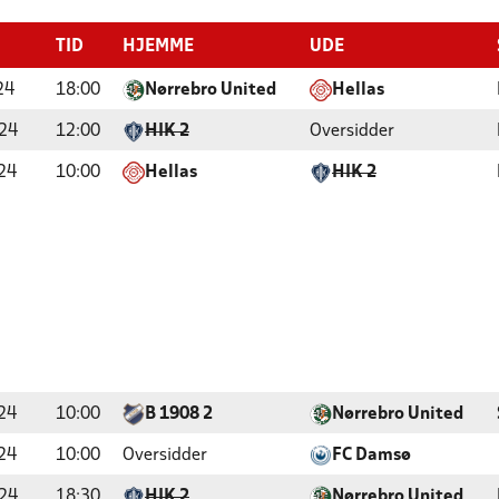
TID
HJEMME
UDE
24
18:00
Nørrebro United
Hellas
24
12:00
HIK 2
Oversidder
24
10:00
Hellas
HIK 2
24
10:00
B 1908 2
Nørrebro United
24
10:00
Oversidder
FC Damsø
24
18:30
HIK 2
Nørrebro United