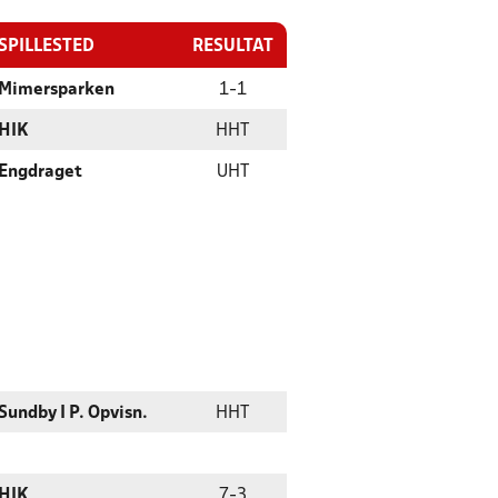
SPILLESTED
RESULTAT
Mimersparken
1
-
1
HIK
HHT
Engdraget
UHT
Sundby I P. Opvisn.
HHT
HIK
7
-
3