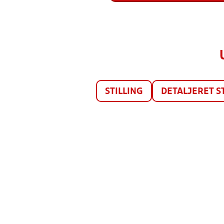
STILLING
DETALJERET S