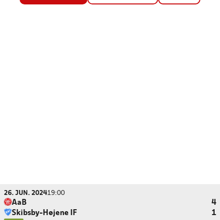
26. JUN. 2024
19:00
AaB
4
Skibsby-Højene IF
1