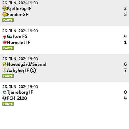
26. JUN. 2024
19:00
Kjellerup IF
3
Funder GF
5
26. JUN. 2024
19:00
Galten FS
4
Hornslet IF
1
26. JUN. 2024
19:00
Hovedgård/Søvind
6
Aabyhøj IF (1)
7
26. JUN. 2024
19:00
Tjæreborg IF
0
FCH 6100
4