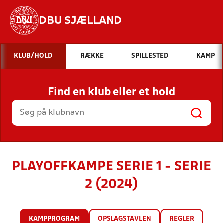
DBU SJÆLLAND
Hvad vil du søge efter?
KLUB/HOLD
RÆKKE
SPILLESTED
KAMP
INDHOLD OG NYHEDER
Find en klub eller et hold
STILLINGER, RESULTATER, KLUBBER OG
HOLD
PLAYOFFKAMPE SERIE 1 - SERIE
2 (2024)
KAMPPROGRAM
OPSLAGSTAVLEN
REGLER