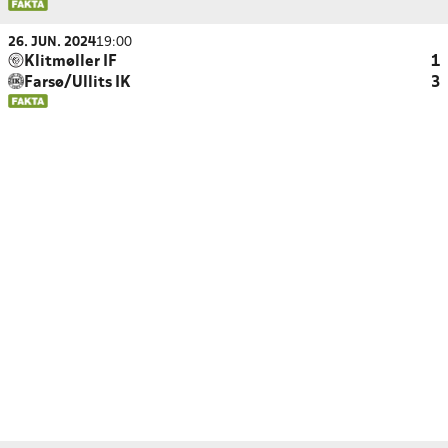
26. JUN. 2024
19:00
Klitmøller IF
1
Farsø/Ullits IK
3