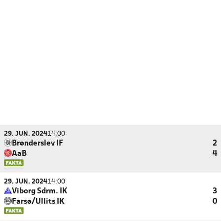
29. JUN. 2024
14:00
Brønderslev IF
2
AaB
4
29. JUN. 2024
14:00
Viborg Sdrm. IK
3
Farsø/Ullits IK
0