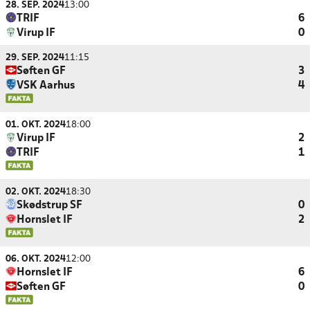
28. SEP. 2024
13:00
TRIF
6
Virup IF
0
29. SEP. 2024
11:15
Søften GF
3
VSK Aarhus
4
01. OKT. 2024
18:00
Virup IF
2
TRIF
1
02. OKT. 2024
18:30
Skødstrup SF
0
Hornslet IF
2
06. OKT. 2024
12:00
Hornslet IF
6
Søften GF
0