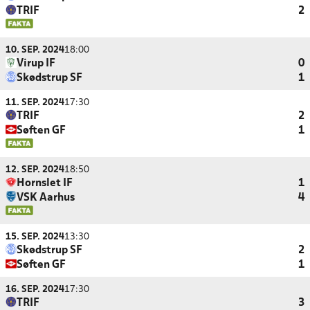
TRIF
2
10. SEP. 2024
18:00
Virup IF
0
Skødstrup SF
1
11. SEP. 2024
17:30
TRIF
2
Søften GF
1
12. SEP. 2024
18:50
Hornslet IF
1
VSK Aarhus
4
15. SEP. 2024
13:30
Skødstrup SF
2
Søften GF
1
16. SEP. 2024
17:30
TRIF
3