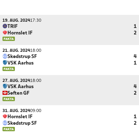
19. AUG. 2024
17:30
TRIF
1
Hornslet IF
2
21. AUG. 2024
18:00
Skødstrup SF
4
VSK Aarhus
1
27. AUG. 2024
18:00
VSK Aarhus
4
Søften GF
2
31. AUG. 2024
09:00
Hornslet IF
1
Skødstrup SF
2