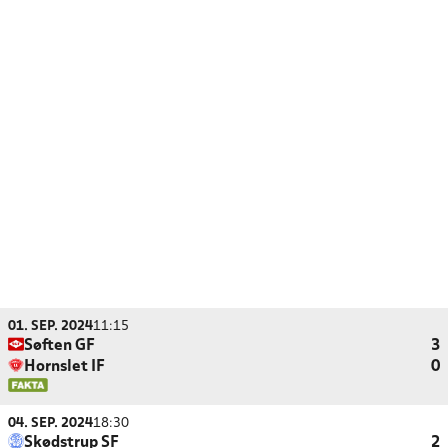
01. SEP. 2024
11:15
Søften GF
3
Hornslet IF
0
04. SEP. 2024
18:30
Skødstrup SF
2