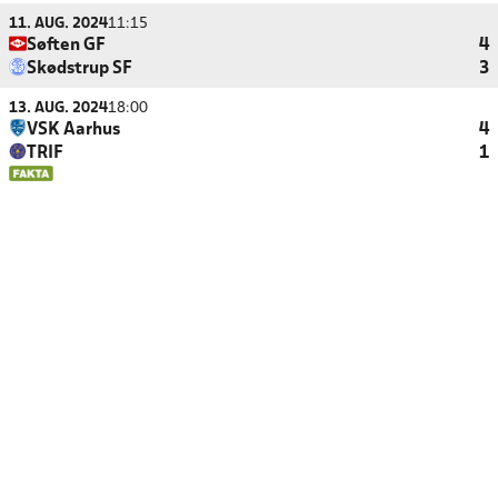
11. AUG. 2024
11:15
Søften GF
4
Skødstrup SF
3
13. AUG. 2024
18:00
VSK Aarhus
4
TRIF
1