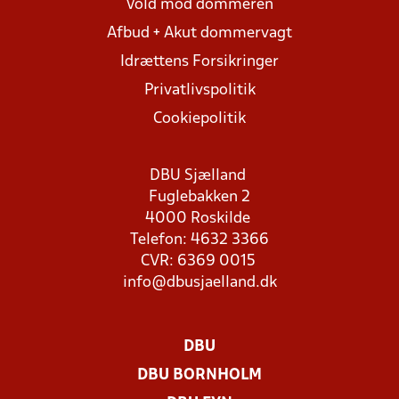
Vold mod dommeren
Afbud + Akut dommervagt
Idrættens Forsikringer
Privatlivspolitik
Cookiepolitik
DBU Sjælland
Fuglebakken 2
4000 Roskilde
Telefon: 4632 3366
CVR: 6369 0015
info@dbusjaelland.dk
DBU
DBU BORNHOLM