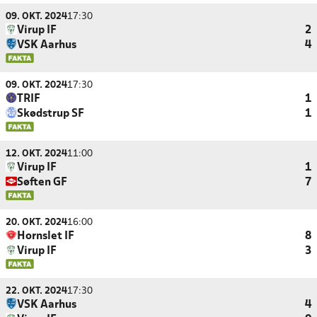
09. OKT. 2024
17:30
Virup IF
2
VSK Aarhus
4
09. OKT. 2024
17:30
TRIF
1
Skødstrup SF
1
12. OKT. 2024
11:00
Virup IF
1
Søften GF
7
20. OKT. 2024
16:00
Hornslet IF
8
Virup IF
3
22. OKT. 2024
17:30
VSK Aarhus
4