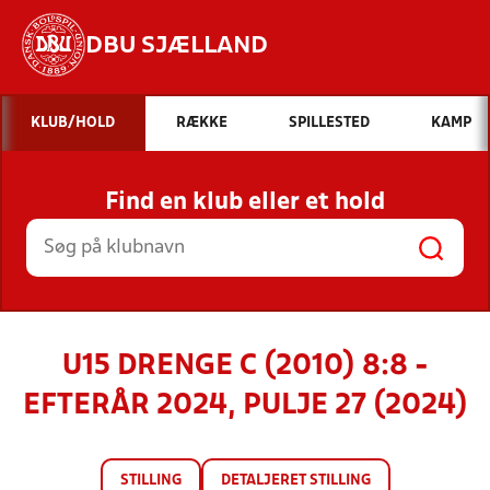
DBU SJÆLLAND
Hvad vil du søge efter?
KLUB/HOLD
RÆKKE
SPILLESTED
KAMP
INDHOLD OG NYHEDER
Find en klub eller et hold
STILLINGER, RESULTATER, KLUBBER OG
HOLD
U15 DRENGE C (2010) 8:8 -
EFTERÅR 2024, PULJE 27 (2024)
STILLING
DETALJERET STILLING