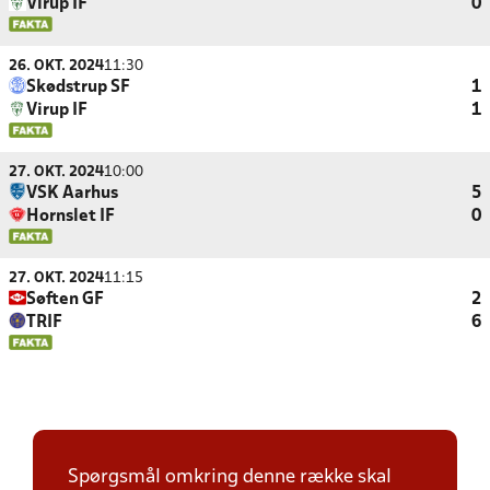
Virup IF
0
26. OKT. 2024
11:30
Skødstrup SF
1
Virup IF
1
27. OKT. 2024
10:00
VSK Aarhus
5
Hornslet IF
0
27. OKT. 2024
11:15
Søften GF
2
TRIF
6
Spørgsmål omkring denne række skal