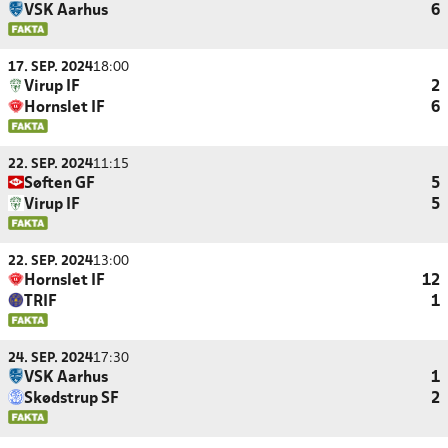
VSK Aarhus
6
17. SEP. 2024
18:00
Virup IF
2
Hornslet IF
6
22. SEP. 2024
11:15
Søften GF
5
Virup IF
5
22. SEP. 2024
13:00
Hornslet IF
12
TRIF
1
24. SEP. 2024
17:30
VSK Aarhus
1
Skødstrup SF
2