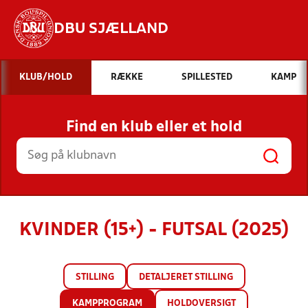
DBU SJÆLLAND
Hvad vil du søge efter?
KLUB/HOLD
RÆKKE
SPILLESTED
KAMP
INDHOLD OG NYHEDER
Find en klub eller et hold
STILLINGER, RESULTATER, KLUBBER OG
HOLD
KVINDER (15+) - FUTSAL (2025)
STILLING
DETALJERET STILLING
KAMPPROGRAM
HOLDOVERSIGT