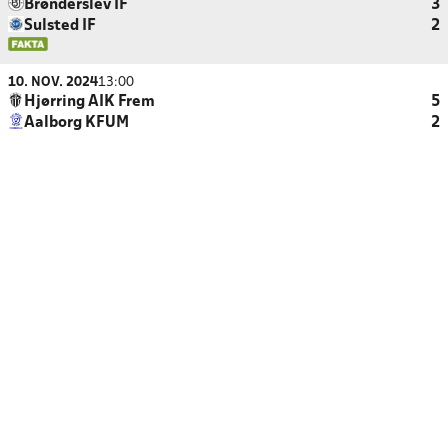
Brønderslev IF
3
Sulsted IF
2
10. NOV. 2024
13:00
Hjørring AIK Frem
5
Aalborg KFUM
2