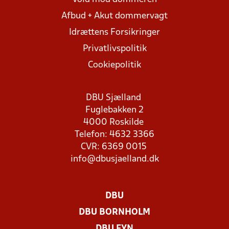
Afbud + Akut dommervagt
Idrættens Forsikringer
Privatlivspolitik
Cookiepolitik
DBU Sjælland
Fuglebakken 2
4000 Roskilde
Telefon: 4632 3366
CVR: 6369 0015
info@dbusjaelland.dk
DBU
DBU BORNHOLM
DBU FYN