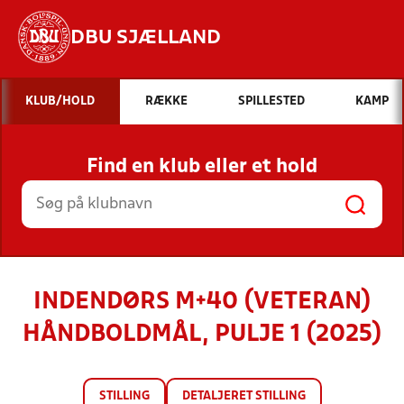
DBU SJÆLLAND
Hvad vil du søge efter?
KLUB/HOLD
RÆKKE
SPILLESTED
KAMP
INDHOLD OG NYHEDER
Find en klub eller et hold
STILLINGER, RESULTATER, KLUBBER OG
HOLD
INDENDØRS M+40 (VETERAN)
HÅNDBOLDMÅL, PULJE 1 (2025)
STILLING
DETALJERET STILLING