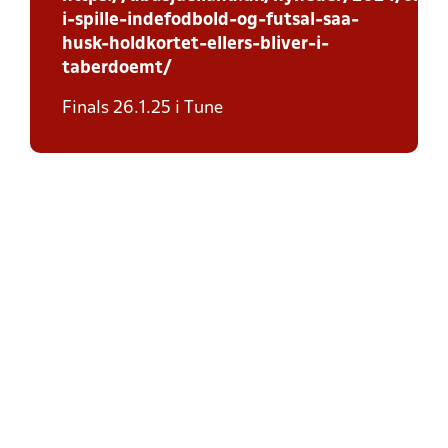
i-spille-indefodbold-og-futsal-saa-
husk-holdkortet-ellers-bliver-i-
taberdoemt/
Finals 26.1.25 i Tune