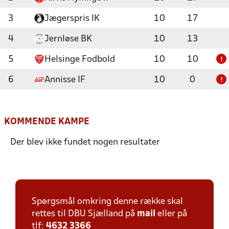
3
Jægerspris IK
10
17
4
Jernløse BK
10
13
5
Helsinge Fodbold
10
10
!
6
Annisse IF
10
0
!
KOMMENDE KAMPE
Der blev ikke fundet nogen resultater
Spørgsmål omkring denne række skal
rettes til DBU Sjælland på
mail
eller på
tlf:
4632 3366