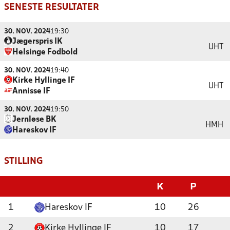
SENESTE RESULTATER
30. NOV. 2024
19:30
Jægerspris IK
UHT
Helsinge Fodbold
30. NOV. 2024
19:40
Kirke Hyllinge IF
UHT
Annisse IF
30. NOV. 2024
19:50
Jernløse BK
HMH
Hareskov IF
STILLING
K
P
1
Hareskov IF
10
26
2
Kirke Hyllinge IF
10
17