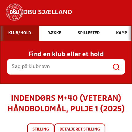
DBU SJÆLLAND
Hvad vil du søge efter?
KLUB/HOLD
RÆKKE
SPILLESTED
KAMP
INDHOLD OG NYHEDER
Find en klub eller et hold
STILLINGER, RESULTATER, KLUBBER OG
HOLD
INDENDØRS M+40 (VETERAN)
HÅNDBOLDMÅL, PULJE 1 (2025)
STILLING
DETALJERET STILLING