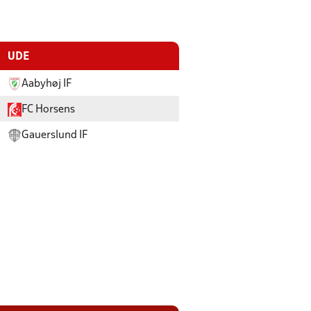
UDE
Aabyhøj IF
FC Horsens
Gauerslund IF