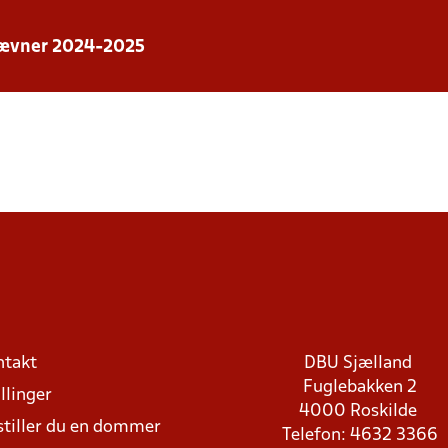
stævner 2024-2025
ntakt
DBU Sjælland
Fuglebakken 2
llinger
4000 Roskilde
stiller du en dommer
Telefon: 4632 3366