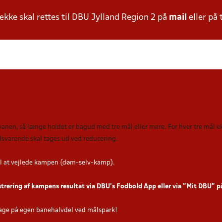
ke skal rettes til DBU Jylland Region 2 på
mail
eller på 
 banen, så længe holdet er bagud med tre mål eller mere. For hver tre mål
tilsvarende skal tages ud ved reducering
.
l at vejlede kampen (døm-selv-kamp).
strering af kampens resultat via DBU’s Fodbold App eller via ”Mit DBU” 
age på egen banehalvdel ved målspark!