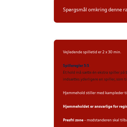
Spørgsmål omkring denne ræk
Vejledende spilletid er 2 x 30 min.
Spilleregler 5:5
Et hold må sætte én ekstra spiller på
indsættes yderligere en spiller, som 
Hjemmehold stiller med kampleder ti
Hjemmeholdet er ansvarlige for regi
Presfri zone
- modstanderen skal tilb