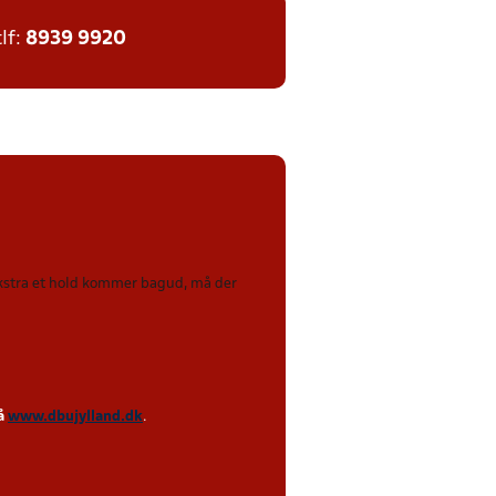
tlf:
8939 9920
 ekstra et hold kommer bagud, må der
på
www.dbujylland.dk
.