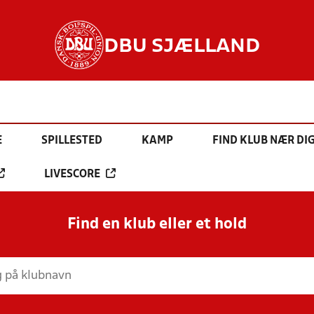
DBU SJÆLLAND
E
SPILLESTED
KAMP
FIND KLUB NÆR DI
LIVESCORE
Find en klub eller et hold