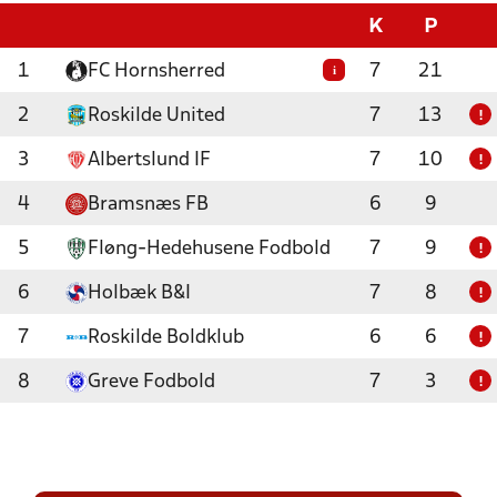
K
P
1
FC Hornsherred
7
21
i
2
Roskilde United
7
13
!
3
Albertslund IF
7
10
!
4
Bramsnæs FB
6
9
5
Fløng-Hedehusene Fodbold
7
9
!
6
Holbæk B&I
7
8
!
7
Roskilde Boldklub
6
6
!
8
Greve Fodbold
7
3
!