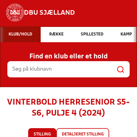
DBU SJÆLLAND
Hvad vil du søge efter?
KLUB/HOLD
RÆKKE
SPILLESTED
KAMP
INDHOLD OG NYHEDER
Find en klub eller et hold
STILLINGER, RESULTATER, KLUBBER OG
HOLD
VINTERBOLD HERRESENIOR S5-
S6, PULJE 4 (2024)
STILLING
DETALJERET STILLING