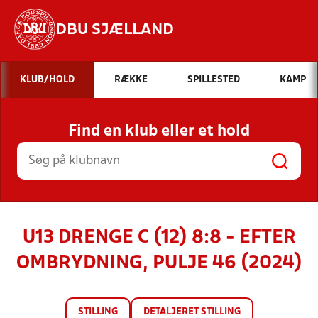
DBU SJÆLLAND
Hvad vil du søge efter?
KLUB/HOLD
RÆKKE
SPILLESTED
KAMP
INDHOLD OG NYHEDER
Find en klub eller et hold
STILLINGER, RESULTATER, KLUBBER OG
HOLD
U13 DRENGE C (12) 8:8 - EFTER
OMBRYDNING, PULJE 46 (2024)
STILLING
DETALJERET STILLING