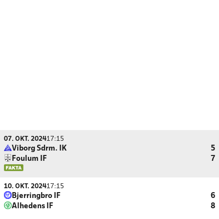
07. OKT. 2024
17:15
Viborg Sdrm. IK
5
Foulum IF
7
10. OKT. 2024
17:15
Bjerringbro IF
6
Alhedens IF
8