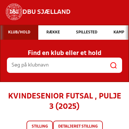
DBU SJÆLLAND
Hvad vil du søge efter?
KLUB/HOLD
RÆKKE
SPILLESTED
KAMP
INDHOLD OG NYHEDER
Find en klub eller et hold
STILLINGER, RESULTATER, KLUBBER OG
HOLD
KVINDESENIOR FUTSAL , PULJE
3 (2025)
STILLING
DETALJERET STILLING