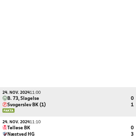
24. NOV. 2024
11:00
B. 73, Slagelse
0
Svogerslev BK (1)
1
24. NOV. 2024
11:10
Tølløse BK
0
Næstved HG
3