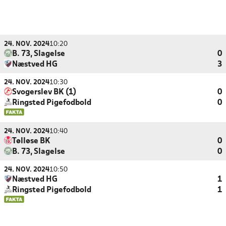
24. NOV. 2024
10:20
B. 73, Slagelse
0
Næstved HG
3
24. NOV. 2024
10:30
Svogerslev BK (1)
0
Ringsted Pigefodbold
0
24. NOV. 2024
10:40
Tølløse BK
0
B. 73, Slagelse
0
24. NOV. 2024
10:50
Næstved HG
1
Ringsted Pigefodbold
1