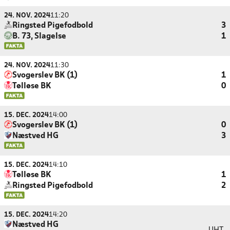
24. NOV. 2024
11:20
Ringsted Pigefodbold
3
B. 73, Slagelse
1
24. NOV. 2024
11:30
Svogerslev BK (1)
1
Tølløse BK
0
15. DEC. 2024
14:00
Svogerslev BK (1)
0
Næstved HG
3
15. DEC. 2024
14:10
Tølløse BK
1
Ringsted Pigefodbold
2
15. DEC. 2024
14:20
Næstved HG