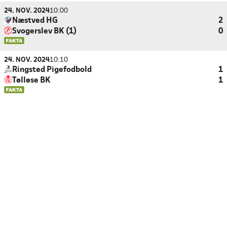
24. NOV. 2024
10:00
Næstved HG
2
Svogerslev BK (1)
0
24. NOV. 2024
10:10
Ringsted Pigefodbold
1
Tølløse BK
1