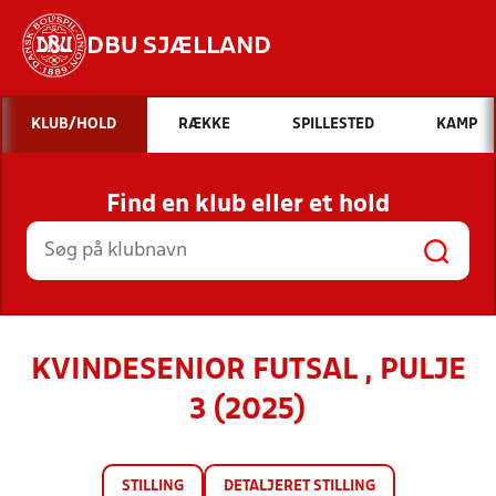
DBU SJÆLLAND
Hvad vil du søge efter?
KLUB/HOLD
RÆKKE
SPILLESTED
KAMP
INDHOLD OG NYHEDER
Find en klub eller et hold
STILLINGER, RESULTATER, KLUBBER OG
HOLD
KVINDESENIOR FUTSAL , PULJE
3 (2025)
STILLING
DETALJERET STILLING