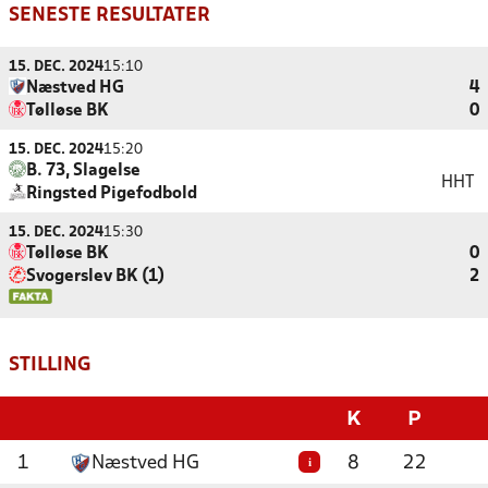
SENESTE RESULTATER
15. DEC. 2024
15:10
Næstved HG
4
Tølløse BK
0
15. DEC. 2024
15:20
B. 73, Slagelse
HHT
Ringsted Pigefodbold
15. DEC. 2024
15:30
Tølløse BK
0
Svogerslev BK (1)
2
STILLING
K
P
1
Næstved HG
8
22
i