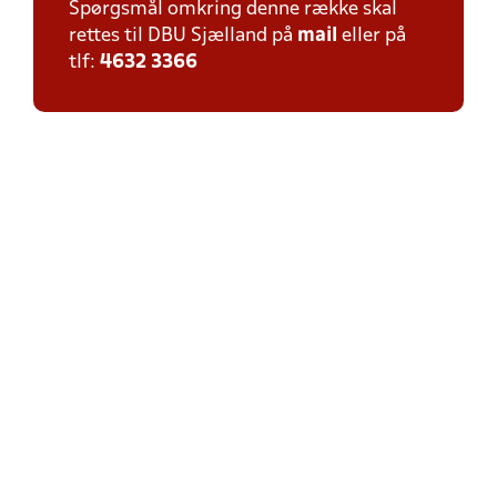
Spørgsmål omkring denne række skal
rettes til DBU Sjælland på
mail
eller på
tlf:
4632 3366