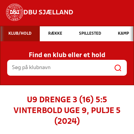
DBU SJÆLLAND
Hvad vil du søge efter?
KLUB/HOLD
RÆKKE
SPILLESTED
KAMP
INDHOLD OG NYHEDER
Find en klub eller et hold
STILLINGER, RESULTATER, KLUBBER OG
HOLD
U9 DRENGE 3 (16) 5:5
VINTERBOLD UGE 9, PULJE 5
(2024)