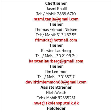
Cheftræner
Rasmi Khalil
Tel: / Mobil: 2834 6710
rasmi.tanja@gmail.com
Træner
Thomas Frimudt Nielsen
Tel: / Mobil: 61 34 32 55
frimudt@hotmail.com
Træner
Karsten Laurberg
Tel: / Mobil: 30 21 99 24
karstenlaurberg@gmail.com
Træner
Tim Lemmon
Tel: / Mobil: 30135717
davidtimlemmon88@gmail.com
Assistenttræner
Niels Westh
Tel: / Mobil: 42335251
nwe@skolensputnik.dk
Holdleder