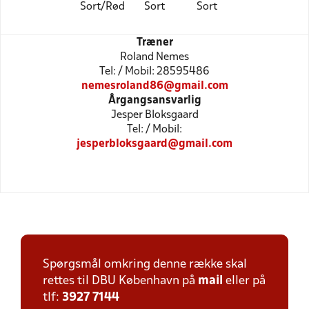
Sort/Rød
Sort
Sort
Træner
Roland Nemes
Tel: / Mobil: 28595486
nemesroland86@gmail.com
Årgangsansvarlig
Jesper Bloksgaard
Tel: / Mobil:
jesperbloksgaard@gmail.com
Spørgsmål omkring denne række skal
rettes til DBU København på
mail
eller på
tlf:
3927 7144