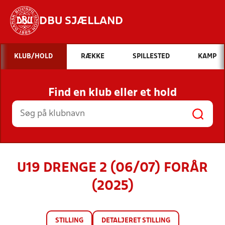
DBU SJÆLLAND
Hvad vil du søge efter?
KLUB/HOLD
RÆKKE
SPILLESTED
KAMP
INDHOLD OG NYHEDER
Find en klub eller et hold
STILLINGER, RESULTATER, KLUBBER OG
HOLD
U19 DRENGE 2 (06/07) FORÅR
(2025)
STILLING
DETALJERET STILLING