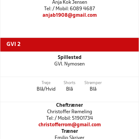
Anja Kok Jensen
Tel: / Mobil: 6089 4687
anjab1908@gmail.com
GVI 2
Spillested
GVI. Nymosen
Trøje
Shorts
Strømper
Blå/Hvid
Blå
Blå
Cheftræner
Christoffer Rømeling
Tel: / Mobil: 51901734
christofferrom@gmail.com
Træner
Emilio Skriver