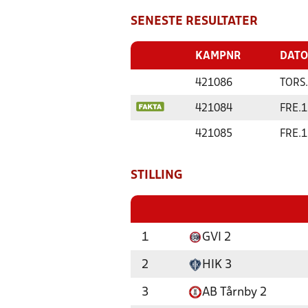
SENESTE RESULTATER
KAMPNR
DATO
421086
TORS.
421084
FRE.
1
421085
FRE.
1
STILLING
1
GVI 2
2
HIK 3
3
AB Tårnby 2