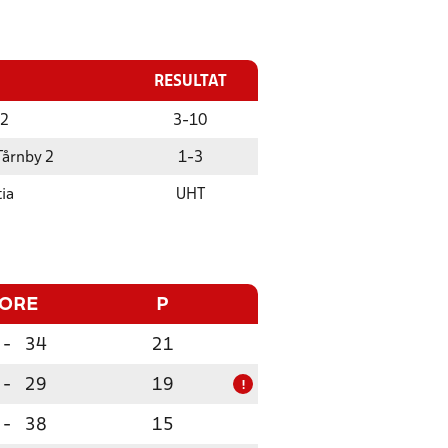
RESULTAT
 2
3
-
10
Tårnby 2
1
-
3
ia
UHT
CORE
P
-
34
21
-
29
19
!
-
38
15