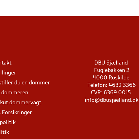
ntakt
DBU Sjælland
Fuglebakken 2
llinger
4000 Roskilde
stiller du en dommer
Telefon: 4632 3366
d dommeren
CVR: 6369 0015
info@dbusjaelland.dk
Akut dommervagt
 Forsikringer
politik
itik