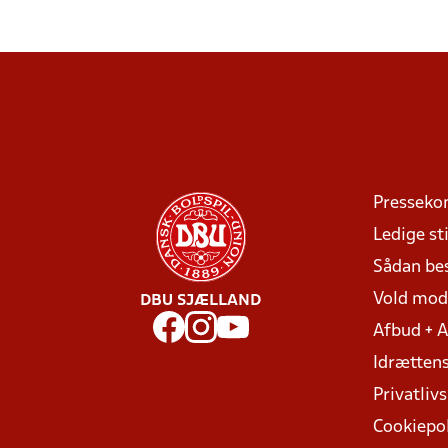
Presseko
Ledige sti
Sådan be
Vold mo
DBU SJÆLLAND
Afbud + 
Idrættens
Privatlivs
Cookiepol