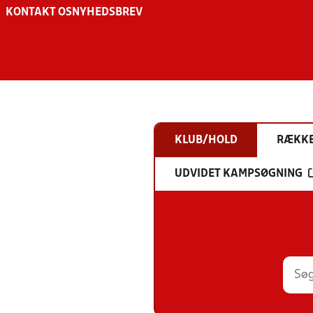
KONTAKT OS
NYHEDSBREV
KLUB/HOLD
RÆKK
UDVIDET KAMPSØGNING