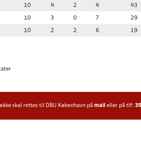
10
4
2
4
43
10
3
0
7
29
10
2
2
6
19
tater
kke skal rettes til DBU København på
mail
eller på tlf:
39