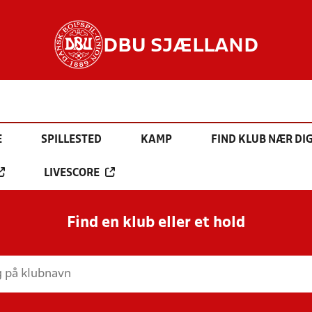
DBU SJÆLLAND
E
SPILLESTED
KAMP
FIND KLUB NÆR DI
LIVESCORE
Find en klub eller et hold