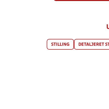
STILLING
DETALJERET S