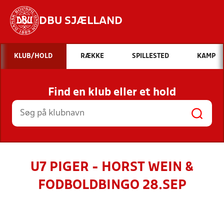
DBU SJÆLLAND
Hvad vil du søge efter?
KLUB/HOLD
RÆKKE
SPILLESTED
KAMP
INDHOLD OG NYHEDER
Find en klub eller et hold
STILLINGER, RESULTATER, KLUBBER OG
HOLD
U7 PIGER - HORST WEIN &
FODBOLDBINGO 28.SEP