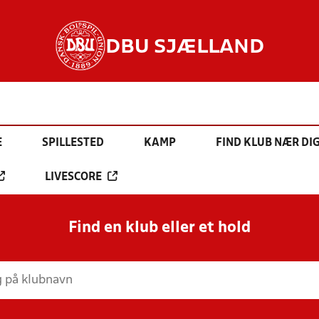
DBU SJÆLLAND
E
SPILLESTED
KAMP
FIND KLUB NÆR DI
LIVESCORE
Find en klub eller et hold