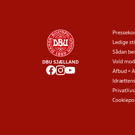
Presseko
Ledige sti
Sådan be
Vold mo
DBU SJÆLLAND
Afbud + 
Idrættens
Privatlivs
Cookiepol