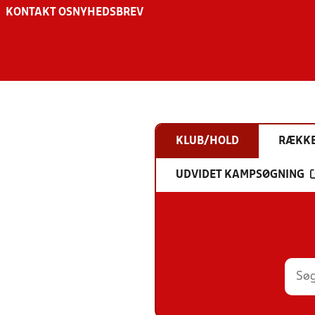
KONTAKT OS
NYHEDSBREV
KLUB/HOLD
RÆKK
UDVIDET KAMPSØGNING