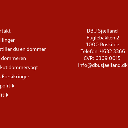
ntakt
DBU Sjælland
Fuglebakken 2
llinger
4000 Roskilde
stiller du en dommer
Telefon: 4632 3366
d dommeren
CVR: 6369 0015
info@dbusjaelland.dk
Akut dommervagt
 Forsikringer
politik
itik