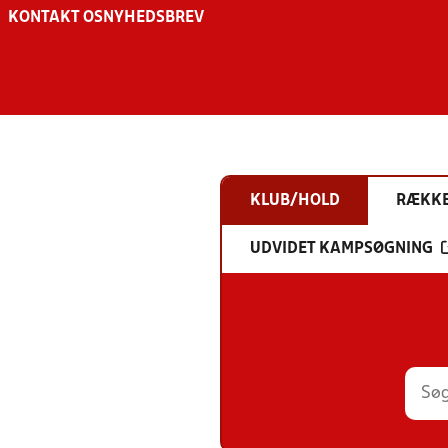
KONTAKT OS
NYHEDSBREV
KLUB/HOLD
RÆKK
UDVIDET KAMPSØGNING