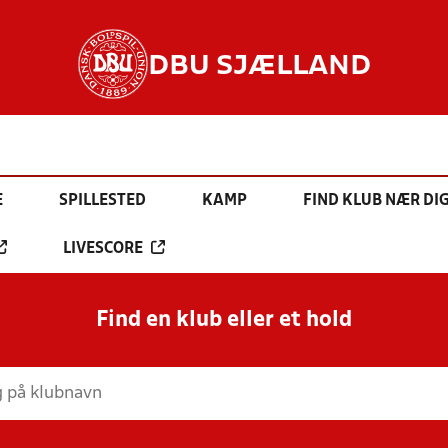
DBU SJÆLLAND
E
SPILLESTED
KAMP
FIND KLUB NÆR DI
LIVESCORE
Find en klub eller et hold