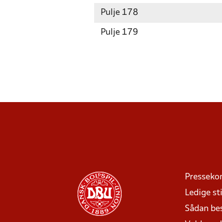
Pulje 178
Pulje 179
Presseko
Ledige sti
Sådan be