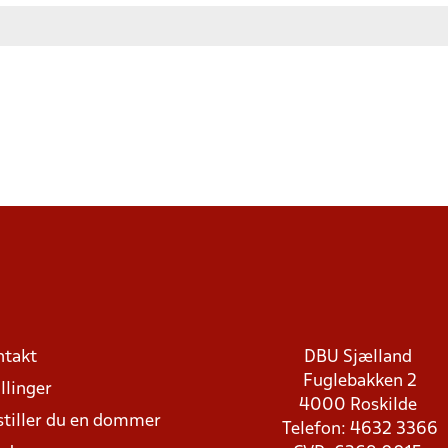
ntakt
DBU Sjælland
Fuglebakken 2
llinger
4000 Roskilde
stiller du en dommer
Telefon: 4632 3366