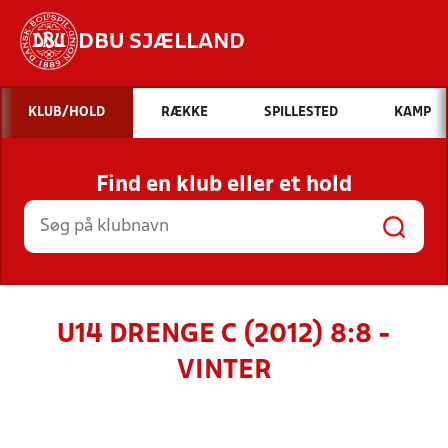
DBU SJÆLLAND
Hvad vil du søge efter?
KLUB/HOLD
RÆKKE
SPILLESTED
KAMP
INDHOLD OG NYHEDER
Find en klub eller et hold
STILLINGER, RESULTATER, KLUBBER OG
HOLD
U14 DRENGE C (2012) 8:8 -
VINTER