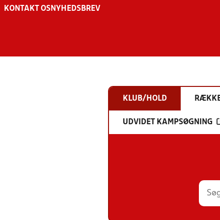
KONTAKT OS
NYHEDSBREV
KLUB/HOLD
RÆKK
UDVIDET KAMPSØGNING