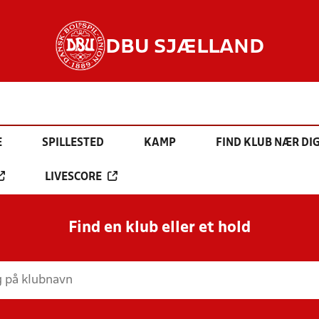
DBU SJÆLLAND
E
SPILLESTED
KAMP
FIND KLUB NÆR DI
LIVESCORE
Find en klub eller et hold