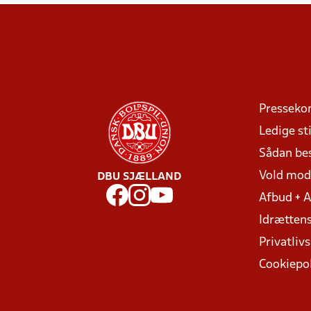
Presseko
Ledige sti
Sådan be
Vold mo
DBU SJÆLLAND
Afbud + 
Idrættens
Privatlivs
Cookiepol