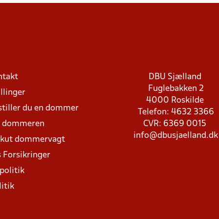
ntakt
DBU Sjælland
Fuglebakken 2
llinger
4000 Roskilde
stiller du en dommer
Telefon: 4632 3366
d dommeren
CVR: 6369 0015
info@dbusjaelland.dk
Akut dommervagt
 Forsikringer
politik
itik