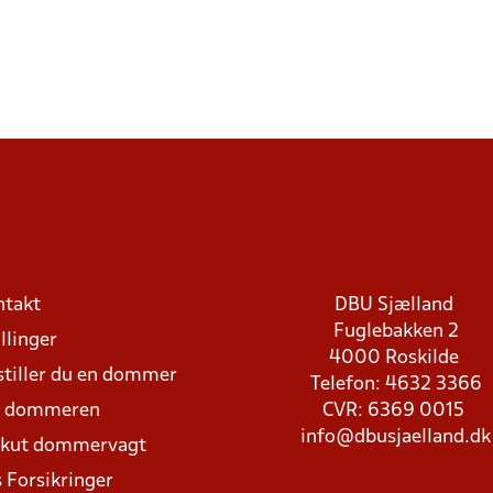
ntakt
DBU Sjælland
Fuglebakken 2
llinger
4000 Roskilde
stiller du en dommer
Telefon: 4632 3366
d dommeren
CVR: 6369 0015
info@dbusjaelland.dk
Akut dommervagt
 Forsikringer