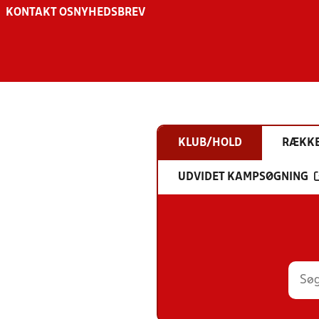
KONTAKT OS
NYHEDSBREV
KLUB/HOLD
RÆKK
UDVIDET KAMPSØGNING