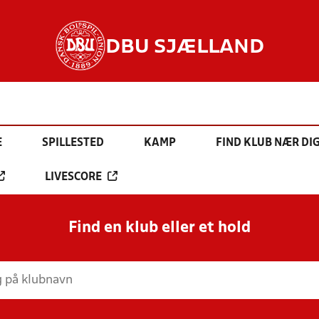
DBU SJÆLLAND
E
SPILLESTED
KAMP
FIND KLUB NÆR DI
LIVESCORE
Find en klub eller et hold