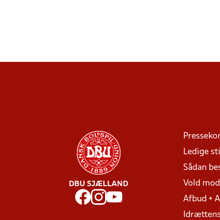
Presseko
Ledige sti
Sådan be
Vold mo
DBU SJÆLLAND
Afbud + 
Idrættens