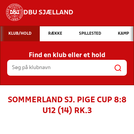
DBU SJÆLLAND
Hvad vil du søge efter?
KLUB/HOLD
RÆKKE
SPILLESTED
KAMP
INDHOLD OG NYHEDER
Find en klub eller et hold
STILLINGER, RESULTATER, KLUBBER OG
HOLD
SOMMERLAND SJ. PIGE CUP 8:8
U12 (14) RK.3