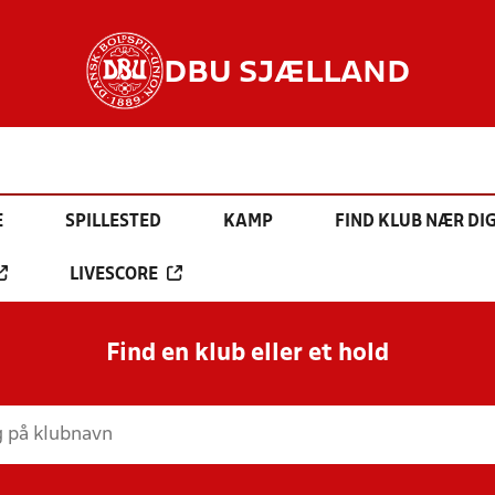
DBU SJÆLLAND
E
SPILLESTED
KAMP
FIND KLUB NÆR DI
LIVESCORE
Find en klub eller et hold