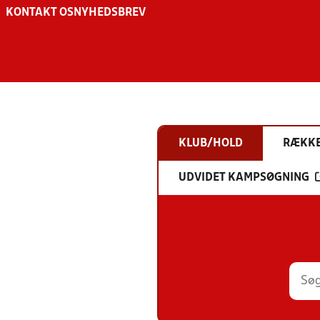
KONTAKT OS
NYHEDSBREV
KLUB/HOLD
RÆKK
UDVIDET KAMPSØGNING