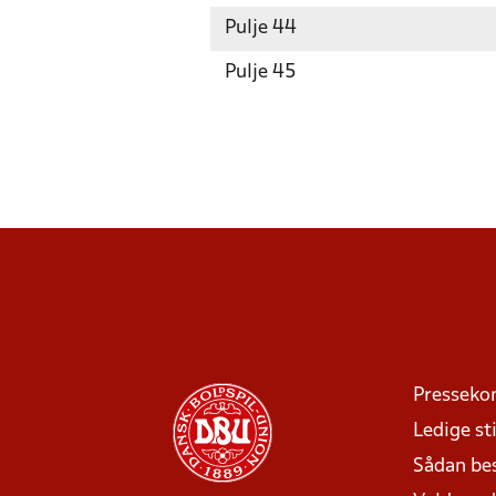
Pulje 44
Pulje 45
Presseko
Ledige sti
Sådan be