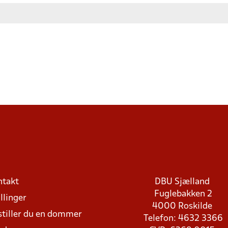
ntakt
DBU Sjælland
Fuglebakken 2
llinger
4000 Roskilde
stiller du en dommer
Telefon: 4632 3366