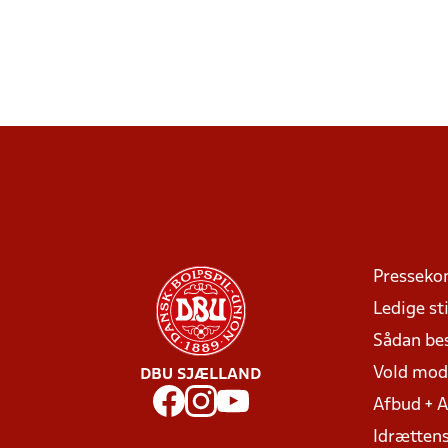
Presseko
Ledige sti
Sådan be
Vold mo
DBU SJÆLLAND
Afbud + 
Idrættens