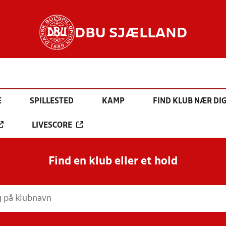
DBU SJÆLLAND
E
SPILLESTED
KAMP
FIND KLUB NÆR DI
LIVESCORE
Find en klub eller et hold