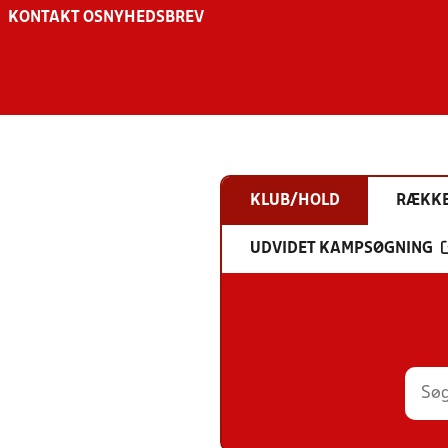
KONTAKT OS
NYHEDSBREV
KLUB/HOLD
RÆKK
UDVIDET KAMPSØGNING