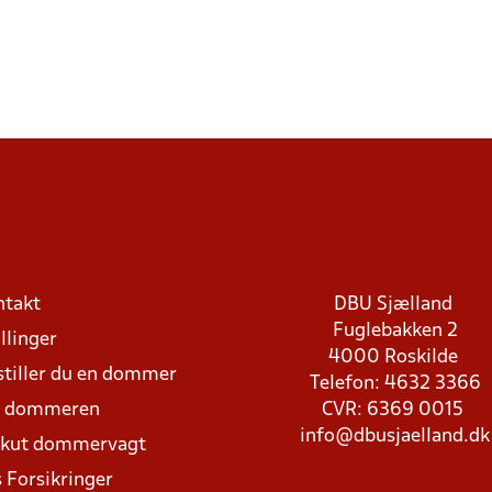
ntakt
DBU Sjælland
Fuglebakken 2
llinger
4000 Roskilde
stiller du en dommer
Telefon: 4632 3366
d dommeren
CVR: 6369 0015
info@dbusjaelland.dk
Akut dommervagt
 Forsikringer