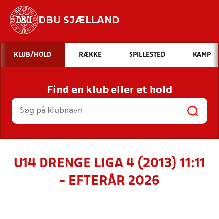
DBU SJÆLLAND
Hvad vil du søge efter?
KLUB/HOLD
RÆKKE
SPILLESTED
KAMP
INDHOLD OG NYHEDER
Find en klub eller et hold
STILLINGER, RESULTATER, KLUBBER OG
HOLD
U14 DRENGE LIGA 4 (2013) 11:11
- EFTERÅR 2026