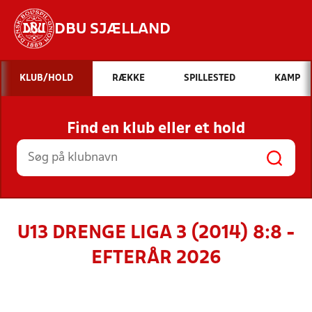
DBU SJÆLLAND
Hvad vil du søge efter?
KLUB/HOLD
RÆKKE
SPILLESTED
KAMP
INDHOLD OG NYHEDER
Find en klub eller et hold
STILLINGER, RESULTATER, KLUBBER OG
HOLD
U13 DRENGE LIGA 3 (2014) 8:8 -
EFTERÅR 2026