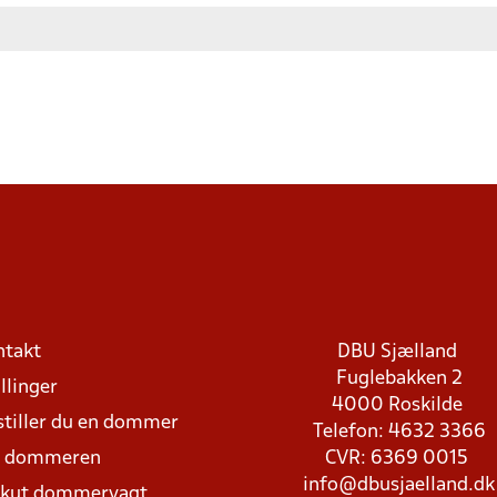
ntakt
DBU Sjælland
Fuglebakken 2
llinger
4000 Roskilde
stiller du en dommer
Telefon: 4632 3366
d dommeren
CVR: 6369 0015
info@dbusjaelland.dk
Akut dommervagt