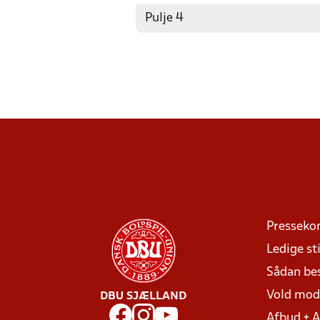
Pulje 4
Presseko
Ledige sti
Sådan be
Vold mo
DBU SJÆLLAND
Afbud + 