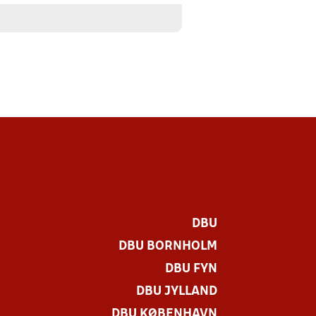
DBU
DBU BORNHOLM
DBU FYN
DBU JYLLAND
DBU KØBENHAVN