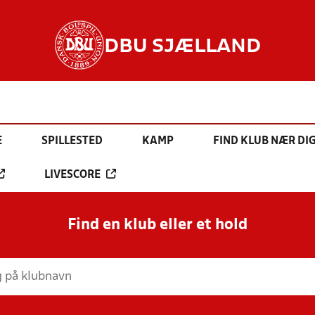
DBU SJÆLLAND
E
SPILLESTED
KAMP
FIND KLUB NÆR DI
LIVESCORE
Find en klub eller et hold