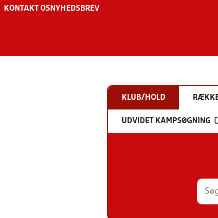
KONTAKT OS
NYHEDSBREV
KLUB/HOLD
RÆKK
UDVIDET KAMPSØGNING