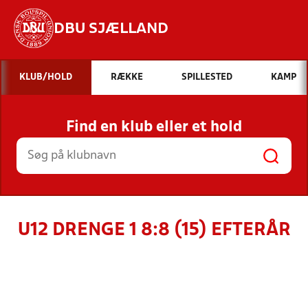
DBU SJÆLLAND
Hvad vil du søge efter?
KLUB/HOLD
RÆKKE
SPILLESTED
KAMP
INDHOLD OG NYHEDER
Find en klub eller et hold
STILLINGER, RESULTATER, KLUBBER OG
HOLD
U12 DRENGE 1 8:8 (15) EFTERÅR