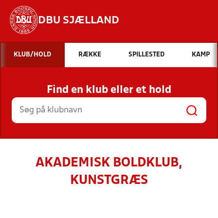
DBU SJÆLLAND
Hvad vil du søge efter?
KLUB/HOLD
RÆKKE
SPILLESTED
KAMP
INDHOLD OG NYHEDER
Find en klub eller et hold
STILLINGER, RESULTATER, KLUBBER OG
HOLD
AKADEMISK BOLDKLUB,
KUNSTGRÆS