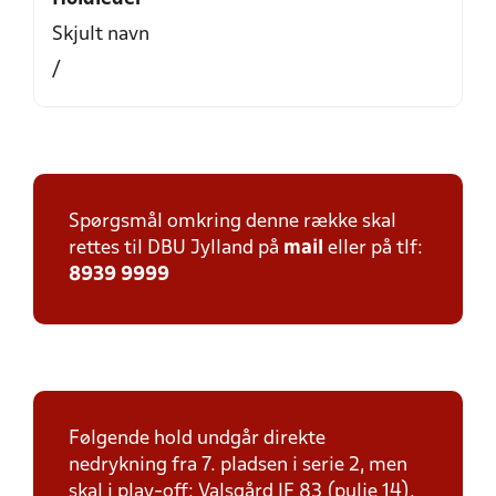
Skjult navn
/
Spørgsmål omkring denne række skal
rettes til DBU Jylland på
mail
eller på tlf:
8939 9999
Følgende hold undgår direkte
nedrykning fra 7. pladsen i serie 2, men
skal i play-off: Valsgård IF 83 (pulje 14).