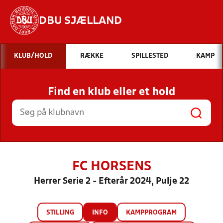
DBU SJÆLLAND
Hvad vil du søge efter?
KLUB/HOLD
RÆKKE
SPILLESTED
KAMP
INDHOLD OG NYHEDER
Find en klub eller et hold
STILLINGER, RESULTATER, KLUBBER OG
HOLD
FC HORSENS
Herrer Serie 2 - Efterår 2024, Pulje 22
STILLING
INFO
KAMPPROGRAM