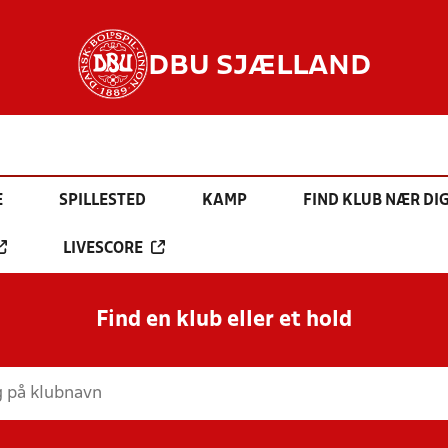
DBU SJÆLLAND
E
SPILLESTED
KAMP
FIND KLUB NÆR DI
LIVESCORE
Find en klub eller et hold