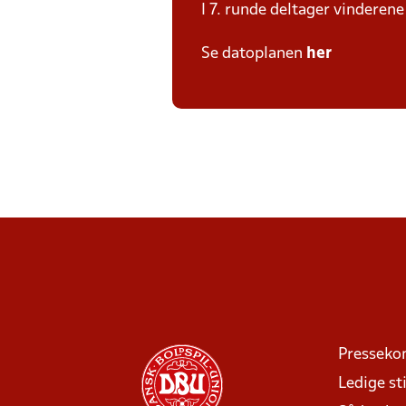
I 7. runde deltager vinderen
Se datoplanen
her
Presseko
Ledige sti