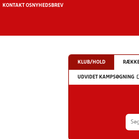
KONTAKT OS
NYHEDSBREV
KLUB/HOLD
RÆKK
UDVIDET KAMPSØGNING