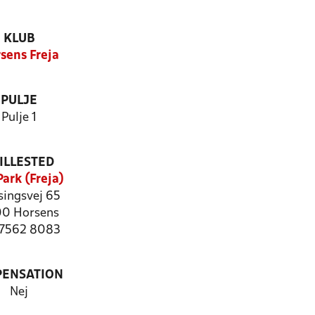
KLUB
sens Freja
PULJE
Pulje 1
ILLESTED
Park (Freja)
singsvej 65
0 Horsens
: 7562 8083
PENSATION
Nej