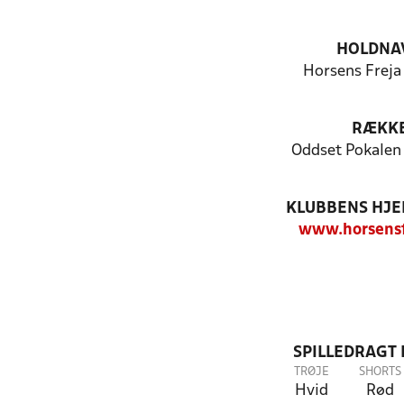
HOLDNA
Horsens Freja
RÆKK
Oddset Pokalen
KLUBBENS HJ
www.horsensf
SPILLEDRAGT
TRØJE
SHORTS
Hvid
Rød