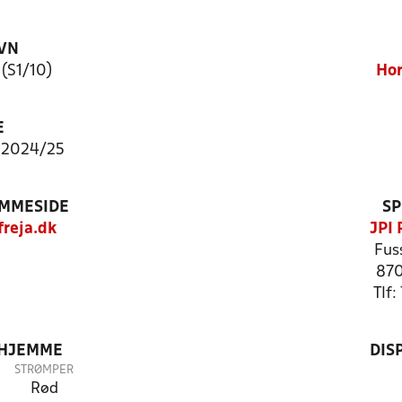
VN
 (S1/10)
Hor
E
 2024/25
EMMESIDE
SP
reja.dk
JPI 
Fus
870
Tlf
 HJEMME
DIS
STRØMPER
Rød