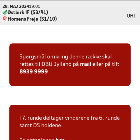
28. MAJ 2024
19:00
Østbirk IF (S3/41)
UHT
Horsens Freja (S1/10)
Spørgsmål omkring denne række skal
rettes til DBU Jylland på
mail
eller på tlf:
8939 9999
I 7. runde deltager vinderene fra 6. runde
samt DS holdene.