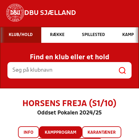
DBU SJÆLLAND
Hvad vil du søge efter?
KLUB/HOLD
RÆKKE
SPILLESTED
KAMP
INDHOLD OG NYHEDER
Find en klub eller et hold
STILLINGER, RESULTATER, KLUBBER OG
HOLD
HORSENS FREJA (S1/10)
Oddset Pokalen 2024/25
INFO
KAMPPROGRAM
KARANTÆNER