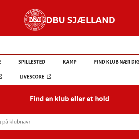
DBU SJÆLLAND
E
SPILLESTED
KAMP
FIND KLUB NÆR DI
LIVESCORE
Find en klub eller et hold