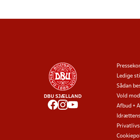
Presseko
Ledige sti
Sådan be
Vold mo
DBU SJÆLLAND
Afbud + 
Idrættens
Privatlivs
Cookiepol