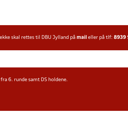
ke skal rettes til DBU Jylland på
mail
eller på tlf:
8939
e fra 6. runde samt DS holdene.