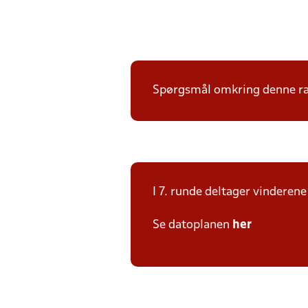
Spørgsmål omkring denne ræk
I 7. runde deltager vinderen
Se datoplanen
her