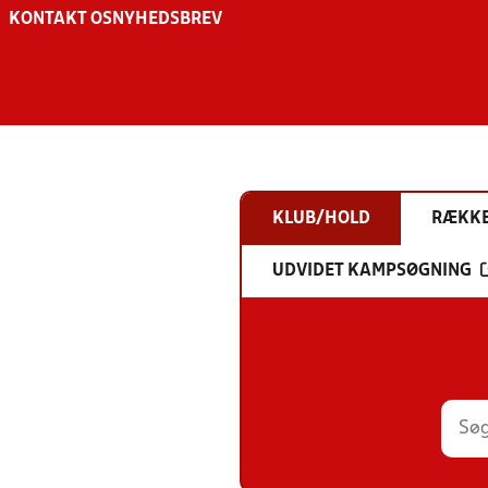
KONTAKT OS
NYHEDSBREV
KLUB/HOLD
RÆKK
UDVIDET KAMPSØGNING