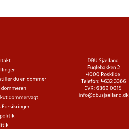
ntakt
DBU Sjælland
Fuglebakken 2
llinger
4000 Roskilde
stiller du en dommer
Telefon: 4632 3366
d dommeren
CVR: 6369 0015
info@dbusjaelland.dk
Akut dommervagt
 Forsikringer
politik
itik